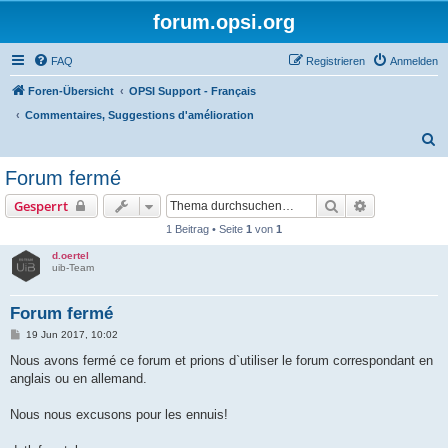
forum.opsi.org
FAQ
Registrieren
Anmelden
Foren-Übersicht
OPSI Support - Français
Commentaires, Suggestions d'amélioration
S
u
Forum fermé
c
Suche
Erweiterte S
Gesperrt
h
1 Beitrag • Seite
1
von
1
e
d.oertel
uib-Team
Forum fermé
B
19 Jun 2017, 10:02
e
i
Nous avons fermé ce forum et prions d`utiliser le forum correspondant en
t
anglais ou en allemand.
r
a
g
Nous nous excusons pour les ennuis!