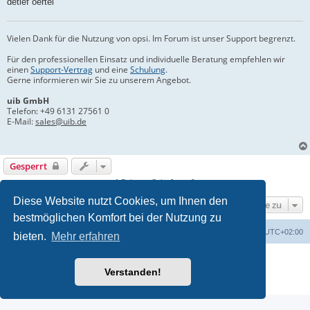
detlef oertel
Vielen Dank für die Nutzung von opsi. Im Forum ist unser Support begrenzt.
Für den professionellen Einsatz und individuelle Beratung empfehlen wir
einen
Support-Vertrag
und eine
Schulung
.
Gerne informieren wir Sie zu unserem Angebot.
uib GmbH
Telefon:
+49 6131 27561 0
E-Mail:
sales@uib.de
Gesperrt
1 Beitrag • Seite
1
von
1
Diese Website nutzt Cookies, um Ihnen den
Gehe zu
bestmöglichen Komfort bei der Nutzung zu
Foren-Übersicht
Alle Cookies löschen
Alle Zeiten sind
UTC+02:00
bieten.
Mehr erfahren
Powered by
phpBB
® Forum Software © phpBB Limited
Deutsche Übersetzung durch
phpBB.de
Verstanden!
Datenschutz
|
Nutzungsbedingungen