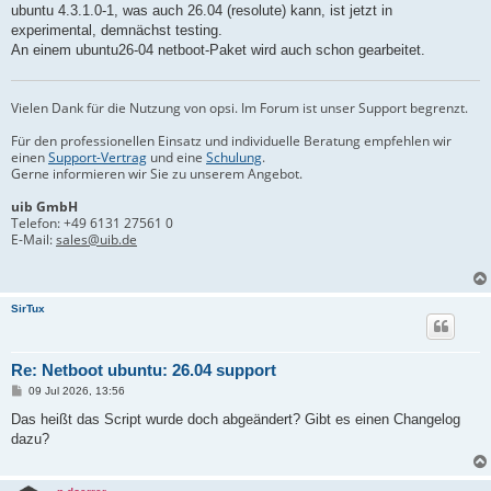
a
ubuntu 4.3.1.0-1, was auch 26.04 (resolute) kann, ist jetzt in
g
experimental, demnächst testing.
An einem ubuntu26-04 netboot-Paket wird auch schon gearbeitet.
Vielen Dank für die Nutzung von opsi. Im Forum ist unser Support begrenzt.
Für den professionellen Einsatz und individuelle Beratung empfehlen wir
einen
Support-Vertrag
und eine
Schulung
.
Gerne informieren wir Sie zu unserem Angebot.
uib GmbH
Telefon:
+49 6131 27561 0
E-Mail:
sales@uib.de
SirTux
Re: Netboot ubuntu: 26.04 support
B
09 Jul 2026, 13:56
e
i
Das heißt das Script wurde doch abgeändert? Gibt es einen Changelog
t
dazu?
r
a
g