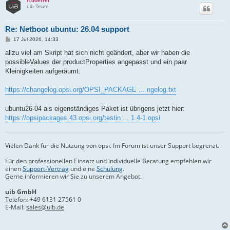
n.doerrer
uib-Team
Re: Netboot ubuntu: 26.04 support
B
17 Jul 2026, 14:33
e
i
allzu viel am Skript hat sich nicht geändert, aber wir haben die
t
possibleValues der productProperties angepasst und ein paar
r
a
Kleinigkeiten aufgeräumt:
g
https://changelog.opsi.org/OPSI_PACKAGE ... ngelog.txt
ubuntu26-04 als eigenständiges Paket ist übrigens jetzt hier:
https://opsipackages.43.opsi.org/testin ... 1.4-1.opsi
Vielen Dank für die Nutzung von opsi. Im Forum ist unser Support begrenzt.
Für den professionellen Einsatz und individuelle Beratung empfehlen wir
einen
Support-Vertrag
und eine
Schulung
.
Gerne informieren wir Sie zu unserem Angebot.
uib GmbH
Telefon:
+49 6131 27561 0
E-Mail:
sales@uib.de