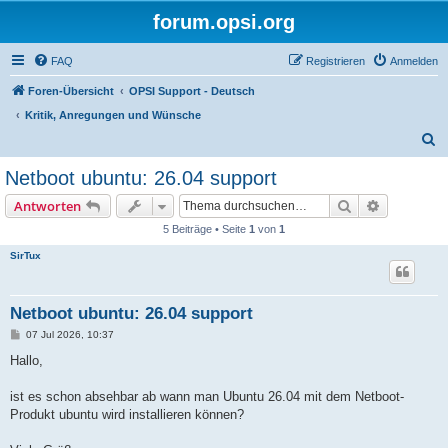
forum.opsi.org
FAQ
Registrieren
Anmelden
Foren-Übersicht
OPSI Support - Deutsch
Kritik, Anregungen und Wünsche
S
u
Netboot ubuntu: 26.04 support
c
Suche
Erweiterte
Antworten
h
5 Beiträge • Seite
1
von
1
e
SirTux
Netboot ubuntu: 26.04 support
B
07 Jul 2026, 10:37
e
i
Hallo,
t
r
a
ist es schon absehbar ab wann man Ubuntu 26.04 mit dem Netboot-
g
Produkt ubuntu wird installieren können?