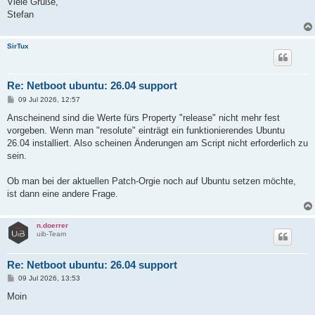
Viele Grüße,
Stefan
SirTux
Re: Netboot ubuntu: 26.04 support
B
09 Jul 2026, 12:57
e
i
Anscheinend sind die Werte fürs Property "release" nicht mehr fest
t
vorgeben. Wenn man "resolute" einträgt ein funktionierendes Ubuntu
r
a
26.04 installiert. Also scheinen Änderungen am Script nicht erforderlich zu
g
sein.
Ob man bei der aktuellen Patch-Orgie noch auf Ubuntu setzen möchte,
ist dann eine andere Frage.
n.doerrer
uib-Team
Re: Netboot ubuntu: 26.04 support
B
09 Jul 2026, 13:53
e
i
Moin
t
r