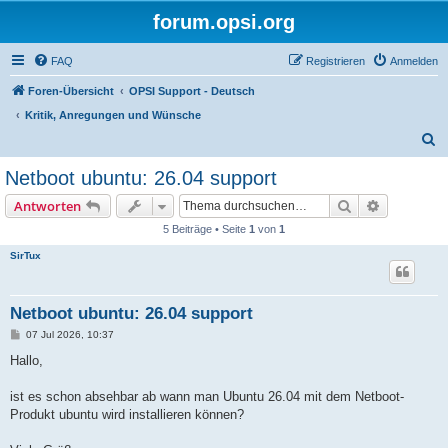
forum.opsi.org
FAQ
Registrieren
Anmelden
Foren-Übersicht
OPSI Support - Deutsch
Kritik, Anregungen und Wünsche
S
u
Netboot ubuntu: 26.04 support
c
Suche
Erweiterte
Antworten
h
5 Beiträge • Seite
1
von
1
e
SirTux
Netboot ubuntu: 26.04 support
B
07 Jul 2026, 10:37
e
i
Hallo,
t
r
a
ist es schon absehbar ab wann man Ubuntu 26.04 mit dem Netboot-
g
Produkt ubuntu wird installieren können?