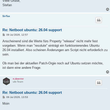
Viele Grüße,
Stefan
SirTux
Re: Netboot ubuntu: 26.04 support
B
09 Jul 2026, 12:57
e
i
Anscheinend sind die Werte fürs Property "release" nicht mehr fest
t
vorgeben. Wenn man "resolute" einträgt ein funktionierendes Ubuntu
r
a
26.04 installiert. Also scheinen Änderungen am Script nicht erforderlich zu
g
sein.
Ob man bei der aktuellen Patch-Orgie noch auf Ubuntu setzen möchte,
ist dann eine andere Frage.
n.doerrer
uib-Team
Re: Netboot ubuntu: 26.04 support
B
09 Jul 2026, 13:53
e
i
Moin
t
r