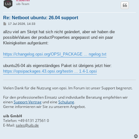
n.doerrer
uib-Team
Re: Netboot ubuntu: 26.04 support
B
17 Jul 2026, 14:33
e
i
allzu viel am Skript hat sich nicht geändert, aber wir haben die
t
possibleValues der productProperties angepasst und ein paar
r
a
Kleinigkeiten aufgeräumt:
g
https://changelog.opsi.org/OPSI_PACKAGE ... ngelog.txt
ubuntu26-04 als eigenständiges Paket ist übrigens jetzt hier:
https://opsipackages.43.opsi.org/testin ... 1.4-1.opsi
Vielen Dank für die Nutzung von opsi. Im Forum ist unser Support begrenzt.
Für den professionellen Einsatz und individuelle Beratung empfehlen wir
einen
Support-Vertrag
und eine
Schulung
.
Gerne informieren wir Sie zu unserem Angebot.
uib GmbH
Telefon:
+49 6131 27561 0
E-Mail:
sales@uib.de