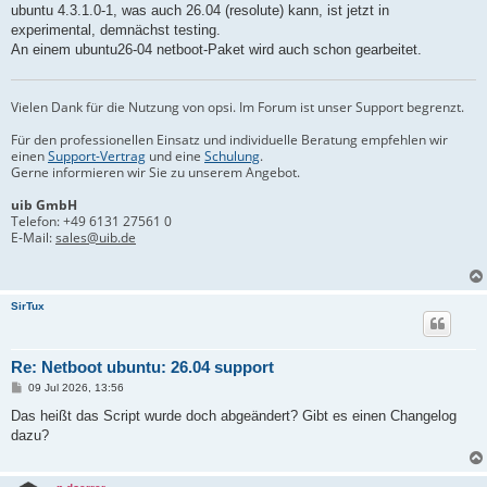
a
ubuntu 4.3.1.0-1, was auch 26.04 (resolute) kann, ist jetzt in
g
experimental, demnächst testing.
An einem ubuntu26-04 netboot-Paket wird auch schon gearbeitet.
Vielen Dank für die Nutzung von opsi. Im Forum ist unser Support begrenzt.
Für den professionellen Einsatz und individuelle Beratung empfehlen wir
einen
Support-Vertrag
und eine
Schulung
.
Gerne informieren wir Sie zu unserem Angebot.
uib GmbH
Telefon:
+49 6131 27561 0
E-Mail:
sales@uib.de
SirTux
Re: Netboot ubuntu: 26.04 support
B
09 Jul 2026, 13:56
e
i
Das heißt das Script wurde doch abgeändert? Gibt es einen Changelog
t
dazu?
r
a
g