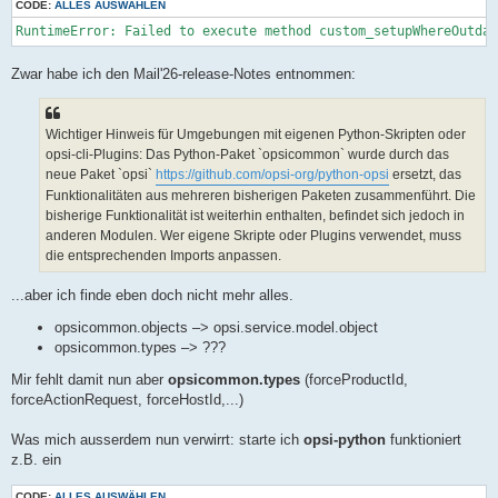
CODE:
ALLES AUSWÄHLEN
Zwar habe ich den Mail'26-release-Notes entnommen:
Wichtiger Hinweis für Umgebungen mit eigenen Python-Skripten oder
opsi-cli-Plugins: Das Python-Paket `opsicommon` wurde durch das
neue Paket `opsi`
https://github.com/opsi-org/python-opsi
ersetzt, das
Funktionalitäten aus mehreren bisherigen Paketen zusammenführt. Die
bisherige Funktionalität ist weiterhin enthalten, befindet sich jedoch in
anderen Modulen. Wer eigene Skripte oder Plugins verwendet, muss
die entsprechenden Imports anpassen.
...aber ich finde eben doch nicht mehr alles.
opsicommon.objects ­–> opsi.service.model.object
opsicommon.types –> ???
Mir fehlt damit nun aber
opsicommon.types
(forceProductId,
forceActionRequest, forceHostId,...)
Was mich ausserdem nun verwirrt: starte ich
opsi-python
funktioniert
z.B. ein
CODE:
ALLES AUSWÄHLEN