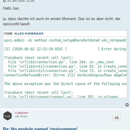
B
02 Jun 2026, 12:28
e
i
Hallo Jan,
t
r
a
ja, dass dachte ich auch im ersten Moment. Das ist es aber nicht; der
g
opsiconfd laeuft.
CODE:
ALLES AUSWÄHLEN
opsi-admin -dc method custom_setupWhereOutdated o4i_notepadd f
[3] [2026-06-02 12:22:39.029] [               ] Error during e
Traceback (most recent call last):

  File "urllib3/connection.py", line 204, in _new_conn

  File "urllib3/util/connection.py", line 85, in create_connec
  File "urllib3/util/connection.py", line 73, in create_connec
ConnectionRefusedError: [Errno 111] Verbindungsaufbau abgelehn
The above exception was the direct cause of the following exce
Traceback (most recent call last):

  File "urllib3/connectionpool.py", line 787, in urlopen

  File "urllib3/connectionpool.py", line 488, in _make_request

  File "urllib3/connectionpool.py", line 464, in _make_request

  File "urllib3/connectionpool.py", line 1093, in _validate_co
n.doerrer
  File "urllib3/connection.py", line 759, in connect

uib-Team
  File "urllib3/connection.py", line 219, in _new_conn

urllib3.exceptions.NewConnectionError: HTTPSConnection(host='l
Re: No module named 'opsicommon'