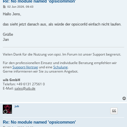
Re: No module named 'opsicommon'
B
02 Jun 2026, 09:43
e
i
Hallo Jens,
t
r
a
das sieht jetzt danach aus, als würde der opsiconfd einfach nicht laufen.
g
Grüße
Jan
Vielen Dank für die Nutzung von opsi. Im Forum ist unser Support begrenzt.
Für den professionellen Einsatz und individuelle Beratung empfehlen wir
einen
Support-Vertrag
und eine
Schulung
.
Gerne informieren wir Sie zu unserem Angebot.
uib GmbH
Telefon:
+49 6131 27561 0
E-Mail:
sales@uib.de
jub
Re: No module named 'opsicommon'