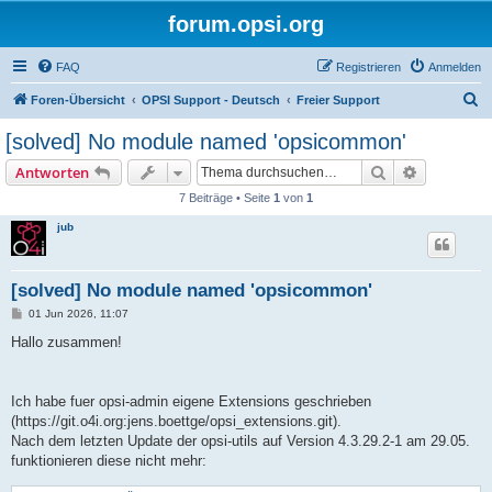
forum.opsi.org
FAQ
Registrieren
Anmelden
S
Foren-Übersicht
OPSI Support - Deutsch
Freier Support
u
[solved] No module named 'opsicommon'
c
Suche
Erweiterte
Antworten
h
7 Beiträge • Seite
1
von
1
e
jub
[solved] No module named 'opsicommon'
B
01 Jun 2026, 11:07
e
i
Hallo zusammen!
t
r
a
g
Ich habe fuer opsi-admin eigene Extensions geschrieben
(https://git.o4i.org:jens.boettge/opsi_extensions.git).
Nach dem letzten Update der opsi-utils auf Version 4.3.29.2-1 am 29.05.
funktionieren diese nicht mehr: