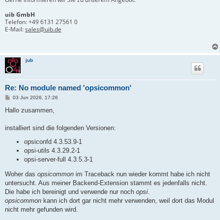
uib GmbH
Telefon:
+49 6131 27561 0
E-Mail:
sales@uib.de
jub
Re: No module named 'opsicommon'
B
03 Jun 2026, 17:26
e
i
Hallo zusammen,
t
r
a
installiert sind die folgenden Versionen:
g
opsiconfd 4.3.53.9-1
opsi-utils 4.3.29.2-1
opsi-server-full 4.3.5.3-1
Woher das
opsicommon
im Traceback nun wieder kommt habe ich nicht
untersucht. Aus meiner Backend-Extension stammt es jedenfalls nicht.
Die habe ich bereinigt und verwende nur noch
opsi
.
opsicommon
kann ich dort gar nicht mehr verwenden, weil dort das Modul
nicht mehr gefunden wird.