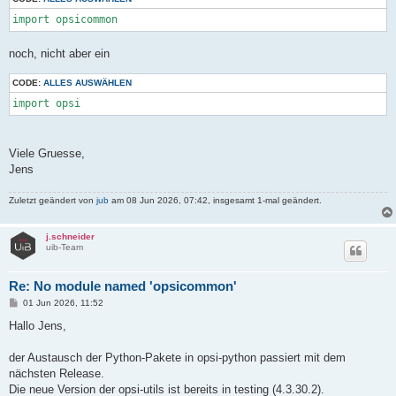
import opsicommon
noch, nicht aber ein
CODE:
ALLES AUSWÄHLEN
import opsi
Viele Gruesse,
Jens
Zuletzt geändert von
jub
am 08 Jun 2026, 07:42, insgesamt 1-mal geändert.
j.schneider
uib-Team
Re: No module named 'opsicommon'
B
01 Jun 2026, 11:52
e
i
Hallo Jens,
t
r
a
der Austausch der Python-Pakete in opsi-python passiert mit dem
g
nächsten Release.
Die neue Version der opsi-utils ist bereits in testing (4.3.30.2).