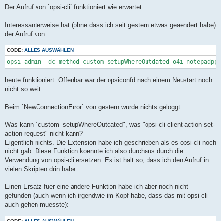
Der Aufruf von `opsi-cli` funktioniert wie erwartet.
Interessanterweise hat (ohne dass ich seit gestern etwas geaendert habe)
der Aufruf von
CODE:
ALLES AUSWÄHLEN
opsi-admin -dc method custom_setupWhereOutdated o4i_notepadpp 
heute funktioniert. Offenbar war der opsiconfd nach einem Neustart noch
nicht so weit.
Beim `NewConnectionError` von gestern wurde nichts geloggt.
Was kann "custom_setupWhereOutdated", was "opsi-cli client-action set-
action-request" nicht kann?
Eigentlich nichts. Die Extension habe ich geschrieben als es opsi-cli noch
nicht gab. Diese Funktion koennte ich also durchaus durch die
Verwendung von opsi-cli ersetzen. Es ist halt so, dass ich den Aufruf in
vielen Skripten drin habe.
Einen Ersatz fuer eine andere Funktion habe ich aber noch nicht
gefunden (auch wenn ich irgendwie im Kopf habe, dass das mit opsi-cli
auch gehen muesste):
CODE:
ALLES AUSWÄHLEN