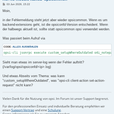
The above exception was the direct cause of the following exce
B
03 Jun 2026, 15:22
e
Traceback (most recent call last):

i
Moin,
  File "requests/adapters.py", line 645, in send

t
r
  File "urllib3/connectionpool.py", line 841, in urlopen

a
in der Fehlermeldung steht jetzt aber wieder opsicommon. Wenn es um
  File "urllib3/util/retry.py", line 535, in increment

g
urllib3.exceptions.MaxRetryError: HTTPSConnectionPool(host='lo
backend-extensions geht, ist die opsiconfd-Version entscheident. Wenn
der halbwegs aktuell ist, sollte statt opsicommon opsi verwendet werden.
During handling of the above exception, another exception occu
Was passiert beim Aufruf via
Traceback (most recent call last):

  File "opsicommon/client/opsiservice.py", line 1349, in _requ
CODE:
ALLES AUSWÄHLEN
  File "requests/sessions.py", line 592, in request

  File "requests/sessions.py", line 706, in send

opsi-cli jsonrpc execute custom_setupWhereOutdated o4i_notepad
  File "requests/adapters.py", line 678, in send

requests.exceptions.ConnectionError: HTTPSConnectionPool(host=
Sieht man etwas im server-log wenn der Fehler auftritt?
The above exception was the direct cause of the following exce
(/var/log/opsi/opsiconfd/<ip>.log)
Traceback (most recent call last):

Und etwas Abseits vom Thema: was kann
  File "opsiutils/opsiadmin.py", line 1672, in main

"custom_setupWhereOutdated", was "opsi-cli client-action set-action-
  File "opsiutils/opsiadmin.py", line 317, in shell_main

request" nicht kann?
  File "opsicommon/client/opsiservice.py", line 2457, in get_s
  File "opsicommon/client/opsiservice.py", line 1175, in conne
  File "opsicommon/client/opsiservice.py", line 1405, in _requ
Vielen Dank für die Nutzung von opsi. Im Forum ist unser Support begrenzt.
Für den professionellen Einsatz und individuelle Beratung empfehlen wir
einen
Support-Vertrag
und eine
Schulung
.
Gerne informieren wir Sie zu unserem Angebot.