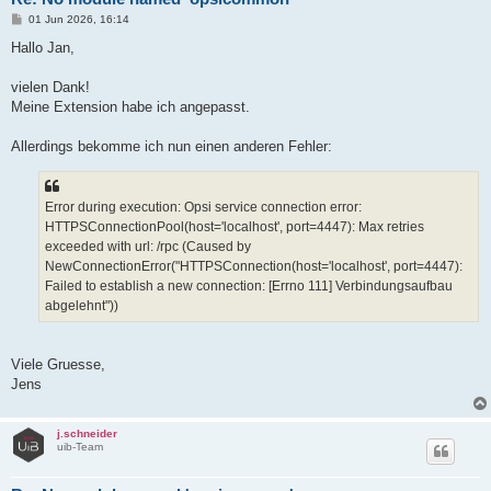
B
01 Jun 2026, 16:14
e
i
Hallo Jan,
t
r
a
vielen Dank!
g
Meine Extension habe ich angepasst.
Allerdings bekomme ich nun einen anderen Fehler:
Error during execution: Opsi service connection error:
HTTPSConnectionPool(host='localhost', port=4447): Max retries
exceeded with url: /rpc (Caused by
NewConnectionError("HTTPSConnection(host='localhost', port=4447):
Failed to establish a new connection: [Errno 111] Verbindungsaufbau
abgelehnt"))
Viele Gruesse,
Jens
j.schneider
uib-Team