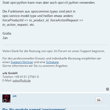
Statt
opsi-python
kann man aber auch
opsi-cli python
verwenden.
Die Funktionen aus opsicommon.types sind jetzt in
opsi.service.model.type und heißen etwas anders:
forceProductId
=>
to_product_id
,
forceActionRequest
=>
to_action_request
, etc.
Grüße
Jan
Vielen Dank für die Nutzung von opsi. Im Forum ist unser Support begrenzt.
Für den professionellen Einsatz und individuelle Beratung empfehlen wir
einen
Support-Vertrag
und eine
Schulung
.
Gerne informieren wir Sie zu unserem Angebot.
uib GmbH
Telefon:
+49 6131 27561 0
E-Mail:
sales@uib.de
jub
Re: No module named 'opsicommon'