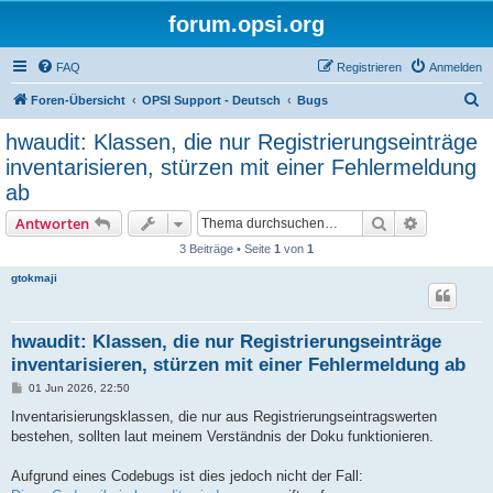
forum.opsi.org
FAQ
Registrieren
Anmelden
S
Foren-Übersicht
OPSI Support - Deutsch
Bugs
u
hwaudit: Klassen, die nur Registrierungseinträge
c
inventarisieren, stürzen mit einer Fehlermeldung
h
ab
e
Suche
Erweiterte
Antworten
3 Beiträge • Seite
1
von
1
gtokmaji
hwaudit: Klassen, die nur Registrierungseinträge
inventarisieren, stürzen mit einer Fehlermeldung ab
B
01 Jun 2026, 22:50
e
i
Inventarisierungsklassen, die nur aus Registrierungseintragswerten
t
bestehen, sollten laut meinem Verständnis der Doku funktionieren.
r
a
g
Aufgrund eines Codebugs ist dies jedoch nicht der Fall: