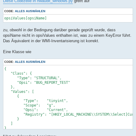
Diese Codezeile in hwaudit_windows.py
greift auf
CODE:
ALLES AUSWÄHLEN
opsiValues[opsiName]
zu, obwohl in der Bedingung darüber gerade geprüft wurde, dass
opsiName nicht in opsiValues enthalten ist, was zu einem KeyError führt.
Das Äquivalent in der WMI-Inventarisierung ist korrekt.
Eine Klasse wie
CODE:
ALLES AUSWÄHLEN
{

   "Class": {

      "Type": "STRUCTURAL",

      "Opsi": "BUG_REPORT_TEST"

   },

   "Values": [

      {

         "Type":    "tinyint",

         "Scope":   "g",

         "Opsi":    "Current",

         "Registry": "[HKEY_LOCAL_MACHINE\\SYSTEM\\Select]Curr
      }

   ]
