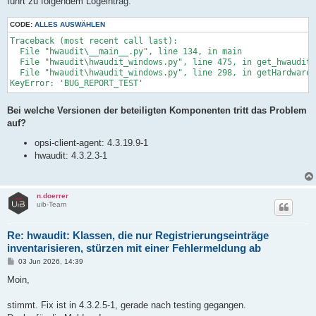
führt zu folgendem Logeintrag:
CODE:
ALLES AUSWÄHLEN
Traceback (most recent call last):

  File "hwaudit\__main__.py", line 134, in main

  File "hwaudit\hwaudit_windows.py", line 475, in get_hwaudit

  File "hwaudit\hwaudit_windows.py", line 298, in getHardwareI
Bei welche Versionen der beteiligten Komponenten tritt das Problem
auf?
opsi-client-agent: 4.3.19.9-1
hwaudit: 4.3.2.3-1
n.doerrer
uib-Team
Re: hwaudit: Klassen, die nur Registrierungseinträge
inventarisieren, stürzen mit einer Fehlermeldung ab
B
03 Jun 2026, 14:39
e
i
Moin,
t
r
a
stimmt. Fix ist in 4.3.2.5-1, gerade nach testing gegangen.
g