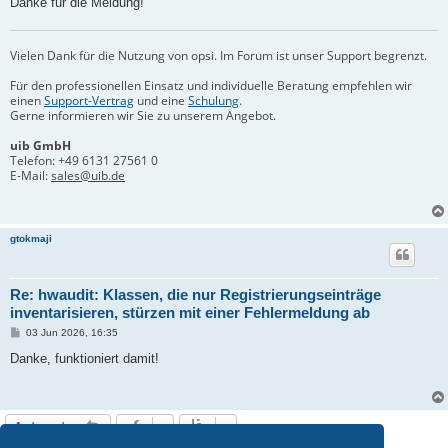
Danke für die Meldung!
Vielen Dank für die Nutzung von opsi. Im Forum ist unser Support begrenzt.
Für den professionellen Einsatz und individuelle Beratung empfehlen wir
einen
Support-Vertrag
und eine
Schulung
.
Gerne informieren wir Sie zu unserem Angebot.
uib GmbH
Telefon:
+49 6131 27561 0
E-Mail:
sales@uib.de
gtokmaji
Re: hwaudit: Klassen, die nur Registrierungseinträge
inventarisieren, stürzen mit einer Fehlermeldung ab
B
03 Jun 2026, 16:35
e
i
Danke, funktioniert damit!
t
r
a
g
Antworten