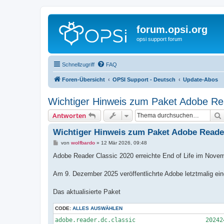
forum.opsi.org
opsi support forum
Schnellzugriff
FAQ
Foren-Übersicht
OPSI Support - Deutsch
Update-Abos
Wichtiger Hinweis zum Paket Adobe Re
Antworten
Wichtiger Hinweis zum Paket Adobe Reade
B
von
wolfbardo
»
12 Mär 2026, 09:48
e
i
Adobe Reader Classic 2020 erreichte End of Life im Nove
t
r
a
Am 9. Dezember 2025 veröffentlichrte Adobe letztmalig ei
g
Das aktualisierte Paket
CODE:
ALLES AUSWÄHLEN
adobe.reader.dc.classic                    20242