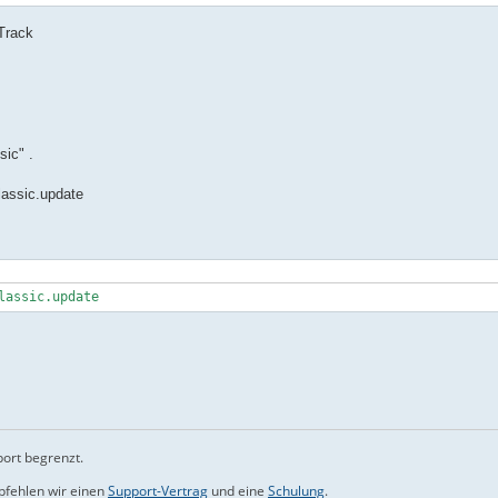
Track
ic" .
lassic.update
lassic.update
port begrenzt.
mpfehlen wir einen
Support-Vertrag
und eine
Schulung
.