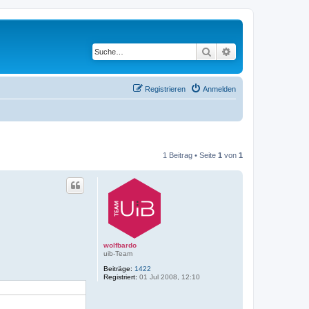
Suche
Erweiterte Suche
Registrieren
Anmelden
1 Beitrag • Seite
1
von
1
wolfbardo
uib-Team
Beiträge:
1422
Registriert:
01 Jul 2008, 12:10