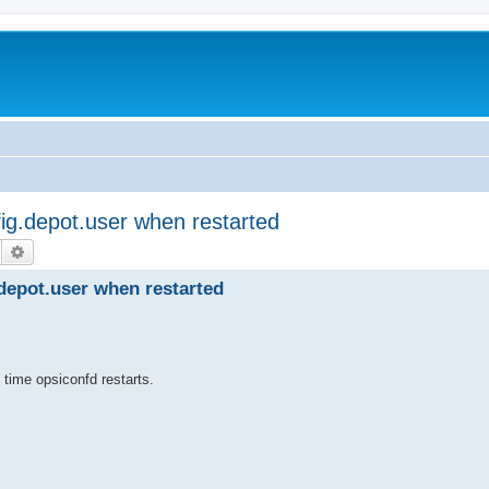
ig.depot.user when restarted
Suche
Erweiterte Suche
depot.user when restarted
 time opsiconfd restarts.