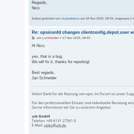
Regards,
Nico
Zuletzt geändert von
nicolaslebrun
am 18 Nov 2025, 08:54, insgesamt 1-m
Re: opsiconfd changes clientconfig.depot.user w
B
von
j.schneider
»
17 Nov 2025, 08:45
e
i
Hi Nico,
t
r
a
yes, that is a bug.
g
We will fix it, thanks for reporting!
Best regards,
Jan Schneider
Vielen Dank für die Nutzung von opsi. Im Forum ist unser Sup
Für den professionellen Einsatz und individuelle Beratung e
Gerne informieren wir Sie zu unserem Angebot.
uib GmbH
Telefon:
+49 6131 27561 0
E-Mail:
sales@uib.de