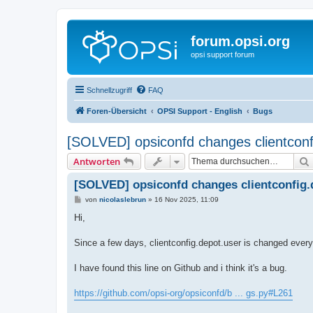
forum.opsi.org
opsi support forum
Schnellzugriff
FAQ
Foren-Übersicht
OPSI Support - English
Bugs
[SOLVED] opsiconfd changes clientconf
Antworten
[SOLVED] opsiconfd changes clientconfig.
B
von
nicolaslebrun
»
16 Nov 2025, 11:09
e
i
Hi,
t
r
a
Since a few days, clientconfig.depot.user is changed every
g
I have found this line on Github and i think it's a bug.
https://github.com/opsi-org/opsiconfd/b ... gs.py#L261