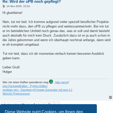
Re: Wird der oPB noch gepflegt?
B
14 Nov 2025, 15:31
e
i
Hi gluehbirne!
t
r
a
Nein, tut mir leid. Ich komme aufgrund vieler speziell beruflicher Projekte
g
nicht mehr dazu, den oPB zu pflegen und weiterzuentwickeln. Bei mir tut
er im betrieblichen Umfeld noch genau das, was er soll und damit besteht
auch deshalb für mich kein Druck. Zusätzlich dazu ist er ja auch schon in
die Jahre gekommen und wenn ich überhaupt nochmal anfange, dann wird
er eh komplett umgebaut.
Tut mir leid, dass ich dir momentan einfach keinen besseren Ausblick
geben kann.
Lieber Gruß
Holger
Wer mir einen Kaffee spendieren mag
,
bitte gerne
!
opsi PackageBuilder - Python Edition
opsibian-gen - RaspberryPi Image Generator mit opsi 4.1
Winst32 Preprocessor
Antworten
2 Beiträge • Seite
1
von
1
Diese Website nutzt Cookies, um Ihnen den