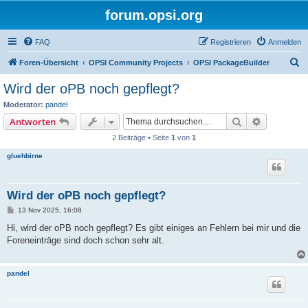
forum.opsi.org
FAQ
Registrieren
Anmelden
S
Foren-Übersicht
OPSI Community Projects
OPSI PackageBuilder
u
Wird der oPB noch gepflegt?
c
Moderator:
pandel
h
Suche
Erweiterte
Antworten
e
2 Beiträge • Seite
1
von
1
gluehbirne
Wird der oPB noch gepflegt?
B
13 Nov 2025, 16:08
e
i
Hi, wird der oPB noch gepflegt? Es gibt einiges an Fehlern bei mir und die
t
Foreneinträge sind doch schon sehr alt.
r
a
g
pandel