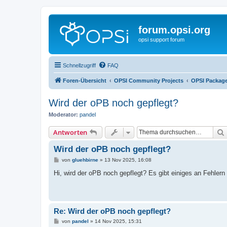
forum.opsi.org
opsi support forum
Schnellzugriff
FAQ
Foren-Übersicht
OPSI Community Projects
OPSI Package
Wird der oPB noch gepflegt?
Moderator:
pandel
Antworten
Wird der oPB noch gepflegt?
B
von
gluehbirne
»
13 Nov 2025, 16:08
e
i
Hi, wird der oPB noch gepflegt? Es gibt einiges an Fehlern 
t
r
a
g
Re: Wird der oPB noch gepflegt?
B
von
pandel
»
14 Nov 2025, 15:31
e