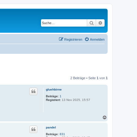
Suche
Erweiterte Suche
Registrieren
Anmelden
2 Beiträge • Seite
1
von
1
gluehbirne
Beiträge:
1
Registriert:
13 Nov 2025, 15:57
N
a
c
pandel
h
o
Beiträge:
831