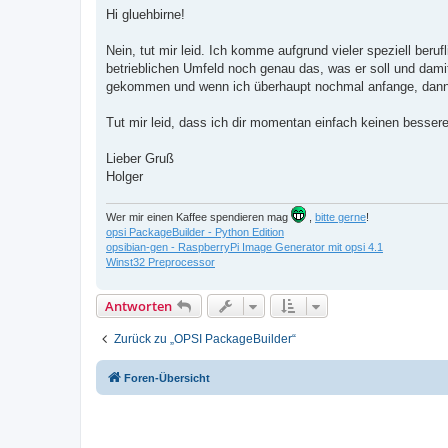
i
Hi gluehbirne!
t
r
a
Nein, tut mir leid. Ich komme aufgrund vieler speziell beru
g
betrieblichen Umfeld noch genau das, was er soll und damit
gekommen und wenn ich überhaupt nochmal anfange, dann 
Tut mir leid, dass ich dir momentan einfach keinen besser
Lieber Gruß
Holger
Wer mir einen Kaffee spendieren mag
,
bitte gerne
!
opsi PackageBuilder - Python Edition
opsibian-gen - RaspberryPi Image Generator mit opsi 4.1
Winst32 Preprocessor
Antworten
Zurück zu „OPSI PackageBuilder“
Foren-Übersicht