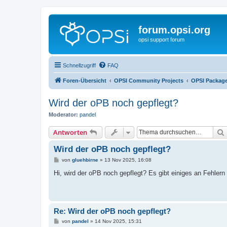
forum.opsi.org
opsi support forum
Schnellzugriff
FAQ
Foren-Übersicht
OPSI Community Projects
OPSI Package
Wird der oPB noch gepflegt?
Moderator:
pandel
Antworten
Wird der oPB noch gepflegt?
B
von
gluehbirne
»
13 Nov 2025, 16:08
e
i
Hi, wird der oPB noch gepflegt? Es gibt einiges an Fehlern 
t
r
a
g
Re: Wird der oPB noch gepflegt?
B
von
pandel
»
14 Nov 2025, 15:31
e