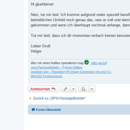
i
Hi gluehbirne!
t
r
a
Nein, tut mir leid. Ich komme aufgrund vieler speziell beru
g
betrieblichen Umfeld noch genau das, was er soll und damit
gekommen und wenn ich überhaupt nochmal anfange, dann 
Tut mir leid, dass ich dir momentan einfach keinen besser
Lieber Gruß
Holger
Wer mir einen Kaffee spendieren mag
,
bitte gerne
!
opsi PackageBuilder - Python Edition
opsibian-gen - RaspberryPi Image Generator mit opsi 4.1
Winst32 Preprocessor
Antworten
Zurück zu „OPSI PackageBuilder“
Foren-Übersicht