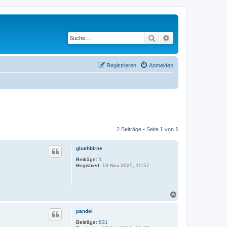
Suche
Erweiterte Suche
Registrieren
Anmelden
2 Beiträge • Seite
1
von
1
gluehbirne
Beiträge:
1
Registriert:
13 Nov 2025, 15:57
N
a
c
pandel
h
o
Beiträge:
831