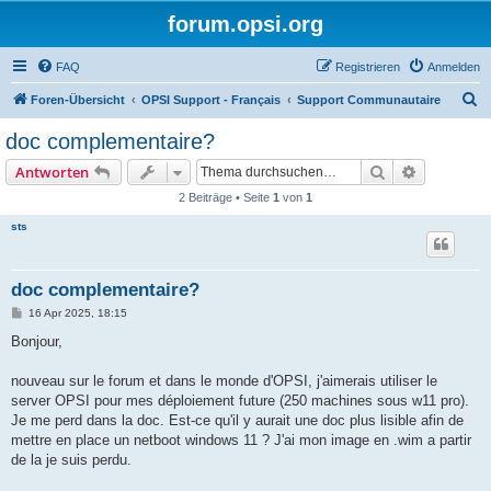
forum.opsi.org
FAQ
Registrieren
Anmelden
S
Foren-Übersicht
OPSI Support - Français
Support Communautaire
u
doc complementaire?
c
Suche
Erweiterte
Antworten
h
2 Beiträge • Seite
1
von
1
e
sts
doc complementaire?
B
16 Apr 2025, 18:15
e
i
Bonjour,
t
r
a
nouveau sur le forum et dans le monde d'OPSI, j'aimerais utiliser le
g
server OPSI pour mes déploiement future (250 machines sous w11 pro).
Je me perd dans la doc. Est-ce qu'il y aurait une doc plus lisible afin de
mettre en place un netboot windows 11 ? J'ai mon image en .wim a partir
de la je suis perdu.