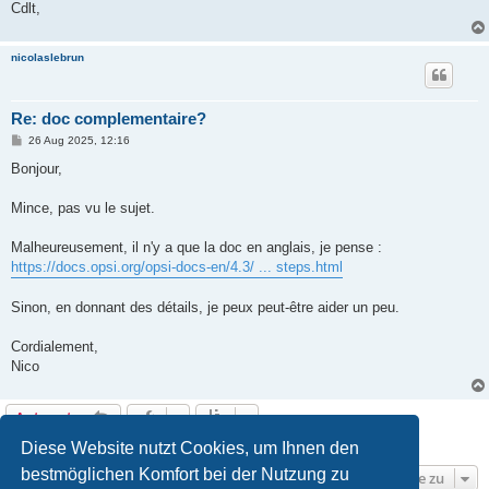
Cdlt,
nicolaslebrun
Re: doc complementaire?
B
26 Aug 2025, 12:16
e
i
Bonjour,
t
r
a
Mince, pas vu le sujet.
g
Malheureusement, il n'y a que la doc en anglais, je pense :
https://docs.opsi.org/opsi-docs-en/4.3/ ... steps.html
Sinon, en donnant des détails, je peux peut-être aider un peu.
Cordialement,
Nico
Antworten
2 Beiträge • Seite
1
von
1
Diese Website nutzt Cookies, um Ihnen den
bestmöglichen Komfort bei der Nutzung zu
Gehe zu