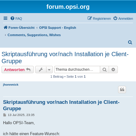
forum.opsi.org
FAQ
Registrieren
Anmelden
Foren-Übersicht
OPSI Support - English
Comments, Suggestions, Wishes
S
u
Skriptausführung vor/nach Installation je Client-
c
Gruppe
h
Suche
Erweiterte
Antworten
e
1 Beitrag • Seite
1
von
1
jhonnmick
Skriptausführung vor/nach Installation je Client-
Gruppe
B
13 Jul 2025, 23:35
e
i
Hallo OPSI-Team,
t
r
a
ich hätte einen Feature-Wunsch: