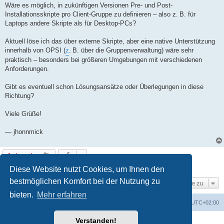
g
Wäre es möglich, in zukünftigen Versionen Pre- und Post-
Installationsskripte pro Client-Gruppe zu definieren – also z. B. für
Laptops andere Skripte als für Desktop-PCs?
Aktuell löse ich das über externe Skripte, aber eine native Unterstützung
innerhalb von OPSI (
z
. B. über die Gruppenverwaltung) wäre sehr
praktisch – besonders bei größeren Umgebungen mit verschiedenen
Anforderungen.
Gibt es eventuell schon Lösungsansätze oder Überlegungen in diese
Richtung?
Viele Grüße!
— jhonnmick
Antworten
1 Beitrag • Seite
1
von
1
Diese Website nutzt Cookies, um Ihnen den
bestmöglichen Komfort bei der Nutzung zu
Gehe zu
bieten.
Mehr erfahren
Foren-Übersicht
Alle Cookies löschen
Alle Zeiten sind
UTC+02:00
Verstanden!
Powered by
phpBB
® Forum Software © phpBB Limited