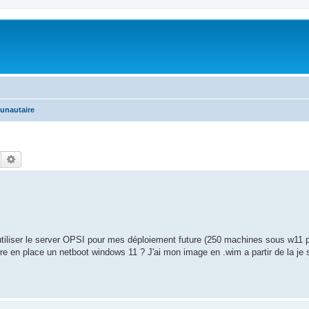
unautaire
Suche
Erweiterte Suche
utiliser le server OPSI pour mes déploiement future (250 machines sous w11 
ettre en place un netboot windows 11 ? J'ai mon image en .wim a partir de la je 