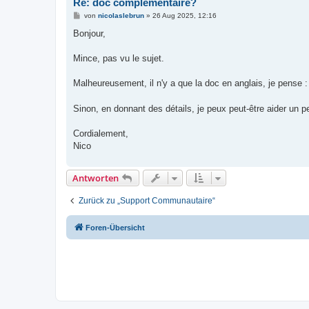
Re: doc complementaire?
B
von
nicolaslebrun
»
26 Aug 2025, 12:16
e
i
Bonjour,
t
r
a
Mince, pas vu le sujet.
g
Malheureusement, il n'y a que la doc en anglais, je pense 
Sinon, en donnant des détails, je peux peut-être aider un p
Cordialement,
Nico
Antworten
Zurück zu „Support Communautaire“
Foren-Übersicht