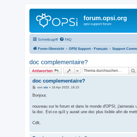
forum.opsi.org
opsi support forum
Schnellzugriff
FAQ
Foren-Übersicht
OPSI Support - Français
Support Comm
doc complementaire?
Antworten
doc complementaire?
B
von
sts
»
16 Apr 2025, 18:15
e
i
Bonjour,
t
r
a
nouveau sur le forum et dans le monde d'OPSI, j'aimerais 
g
la doc. Est-ce qu'il y aurait une doc plus lisible afin de m
Cdlt,