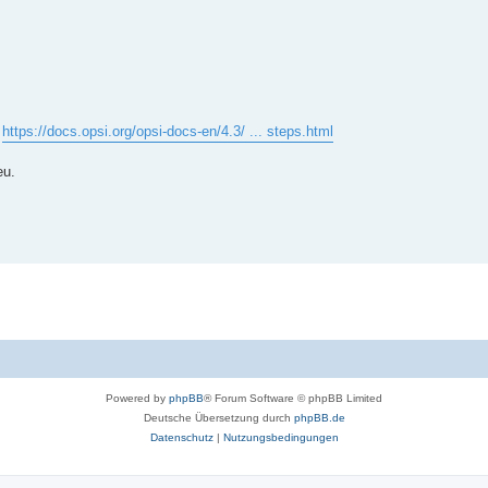
:
https://docs.opsi.org/opsi-docs-en/4.3/ ... steps.html
eu.
Powered by
phpBB
® Forum Software © phpBB Limited
Deutsche Übersetzung durch
phpBB.de
Datenschutz
|
Nutzungsbedingungen