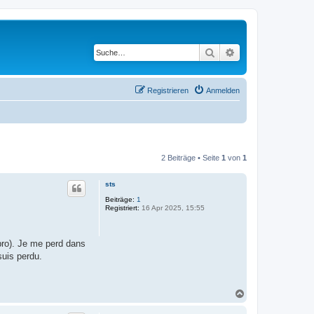
Suche
Erweiterte Suche
Registrieren
Anmelden
2 Beiträge • Seite
1
von
1
sts
Beiträge:
1
Registriert:
16 Apr 2025, 15:55
pro). Je me perd dans
suis perdu.
N
a
c