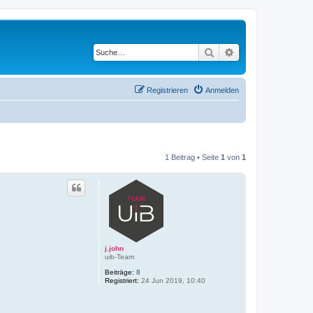
Suche
Erweiterte Suche
Registrieren
Anmelden
1 Beitrag • Seite
1
von
1
j.john
uib-Team
Beiträge:
8
Registriert:
24 Jun 2019, 10:40