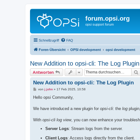
forum.opsi.org
opsi support forum
Schnellzugriff
FAQ
Foren-Übersicht
OPSI development
opsi development
New Addition to opsi-cli: The Log Plugin
Antworten
New Addition to opsi-cli: The Log Plugin
B
von
j.john
»
17 Feb 2025, 10:58
e
i
Hello opsi Community,
t
r
a
We have introduced a new plugin for
opsi-cli
: the
log
plugin,
g
With
opsi-cli log view
, you can now enhance your troublesho
Server Logs
: Stream logs from the server.
Client Logs
: Access logs directly from the client.