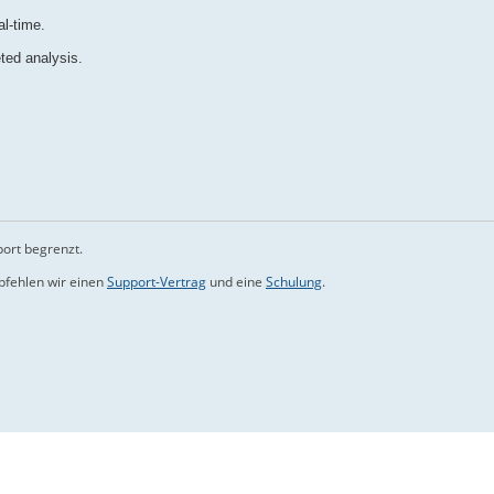
al-time.
geted analysis.
port begrenzt.
mpfehlen wir einen
Support-Vertrag
und eine
Schulung
.