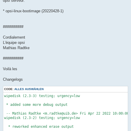
opsi serveur:
* opsi-linux-bootimage (20220428-1)
##########
Cordialement
L'équipe opsi
Mathias Radtke
##########
Voilà les
Changelogs
CODE:
ALLES AUSWÄHLEN
wipedisk (2.3-3) testing; urgency=low

 * added some more debug output

 -- Mathias Radtke <m.radtke@uib.de> Fri Apr 22 2022 10:00:00 
wipedisk (2.3-2) testing; urgency=low

  * reworked enhanced erase output
