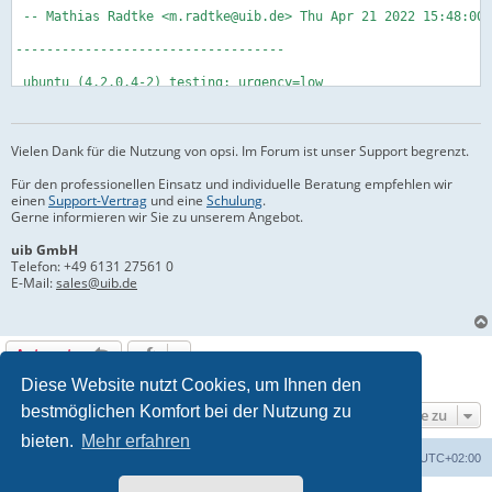
 -- Mathias Radtke <m.radtke@uib.de> Thu Apr 21 2022 15:48:00 
-----------------------------------

 ubuntu (4.2.0.4-2) testing; urgency=low

  * corrected usage of source for opsi-linux-client-agent inst
 -- Mathias Radtke <m.radtke@uib.de> Thu Apr  7 09:45:16 2022 
Vielen Dank für die Nutzung von opsi. Im Forum ist unser Support begrenzt.
ubuntu (4.2.0.4-1) testing; urgency=low

Für den professionellen Einsatz und individuelle Beratung empfehlen wir
einen
Support-Vertrag
und eine
Schulung
.
  * added Jammy Jellyfish (22.04) debootstrap script

Gerne informieren wir Sie zu unserem Angebot.
 -- Mathias Radtke <m.radtke@uib.de> Tue Apr 05 11:20:00 2022 
uib GmbH
Telefon:
+49 6131 27561 0
-----------------------------------

E-Mail:
sales@uib.de
opsi-server (4.2.0.68-1) stable; urgency=medium

  * Improvement:  opsi_auth kerb5 no_ccache

Antworten
 -- uib GmbH <info@uib.de>  Thu, 05 May 2022 14:53:06 +0200

1 Beitrag • Seite
1
von
1
Diese Website nutzt Cookies, um Ihnen den
bestmöglichen Komfort bei der Nutzung zu
opsi-server (4.2.0.67-1) stable; urgency=medium

Gehe zu
bieten.
Mehr erfahren
  * Improvement:  Update default backend config files

Foren-Übersicht
Alle Cookies löschen
Alle Zeiten sind
UTC+02:00
 -- uib GmbH <info@uib.de>  Thu, 31 Mar 2022 13:09:46 +0200 
