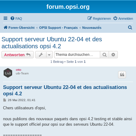
forum.opsi.org
FAQ
Registrieren
Anmelden
S
Foren-Übersicht
OPSI Support - Français
Nouveautés
u
Support serveur Ubuntu 22-04 et des
c
actualisations opsi 4.2
h
Suche
Erweiterte
Antworten
e
1 Beitrag • Seite
1
von
1
otto
uib-Team
Support serveur Ubuntu 22-04 et des actualisations
opsi 4.2
B
26 Mai 2022, 01:41
e
i
Chers utilisateurs d'opsi,
t
r
a
nous publions des nouveaux paquets dans opsi 4.2 testing et stable ainsi
g
que le support officiel pour opsi sur des serveurs Ubuntu 22-04.
================