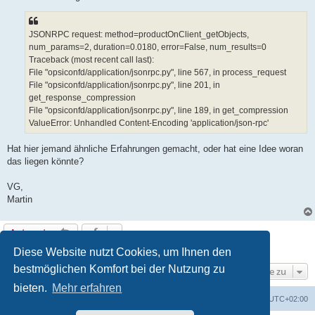
JSONRPC request: method=productOnClient_getObjects,
num_params=2, duration=0.0180, error=False, num_results=0
Traceback (most recent call last):
File "opsiconfd/application/jsonrpc.py", line 567, in process_request
File "opsiconfd/application/jsonrpc.py", line 201, in
get_response_compression
File "opsiconfd/application/jsonrpc.py", line 189, in get_compression
ValueError: Unhandled Content-Encoding 'application/json-rpc'
Hat hier jemand ähnliche Erfahrungen gemacht, oder hat eine Idee woran
das liegen könnte?
VG,
Martin
Antworten
1 Beitrag • Seite
1
von
1
Diese Website nutzt Cookies, um Ihnen den
bestmöglichen Komfort bei der Nutzung zu
Gehe zu
bieten.
Mehr erfahren
Foren-Übersicht
Alle Cookies löschen
Alle Zeiten sind
UTC+02:00