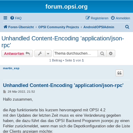
forum.opsi.org
FAQ
Registrieren
Anmelden
S
Foren-Übersicht
OPSI Community Projects
AndroidOPSIAdmin
u
Unhandled Content-Encoding 'application/json-
c
rpc'
h
Suche
Erweiterte
Antworten
e
1 Beitrag • Seite
1
von
1
martin_esp
Unhandled Content-Encoding 'application/json-rpc'
B
28 Mär 2022, 21:52
e
i
Hallo zusammen,
t
r
a
die App funktionierte bis kurzem hervorragend mit OPSI 4.2
g
mit den Updates der letzten Zeit muss es eine Veränderung gegeben
haben, die dazu führt das das OPSI Backend Programm jsonrpc.py einen
Fehler zurückmeldet, wenn man sich die Depotkonfiguration oder die Liste
der Clients anzeigen möchte: