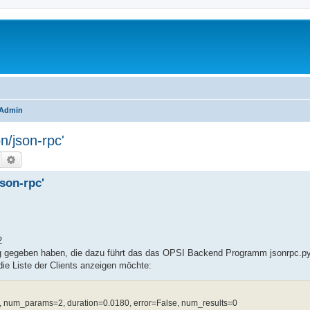
IAdmin
n/json-rpc'
Suche
Erweiterte Suche
son-rpc'
2
ng gegeben haben, die dazu führt das das OPSI Backend Programm jsonrpc.py
ie Liste der Clients anzeigen möchte:
 num_params=2, duration=0.0180, error=False, num_results=0