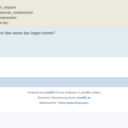
ess_request
t_response_compression
compression
n-rpc'
ne Idee woran das liegen könnte?
Powered by
phpBB
® Forum Software © phpBB Limited
Deutsche Übersetzung durch
phpBB.de
Datenschutz
|
Nutzungsbedingungen