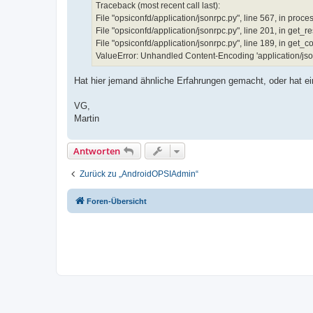
Traceback (most recent call last):
File "opsiconfd/application/jsonrpc.py", line 567, in proc
File "opsiconfd/application/jsonrpc.py", line 201, in ge
File "opsiconfd/application/jsonrpc.py", line 189, in get_
ValueError: Unhandled Content-Encoding 'application/jso
Hat hier jemand ähnliche Erfahrungen gemacht, oder hat ei
VG,
Martin
Antworten
Zurück zu „AndroidOPSIAdmin“
Foren-Übersicht