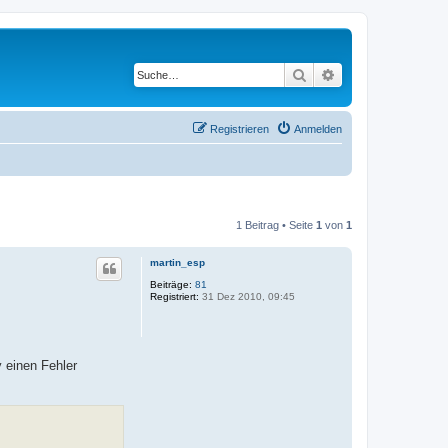
Suche
Erweiterte Suche
Registrieren
Anmelden
1 Beitrag • Seite
1
von
1
martin_esp
Beiträge:
81
Registriert:
31 Dez 2010, 09:45
 einen Fehler