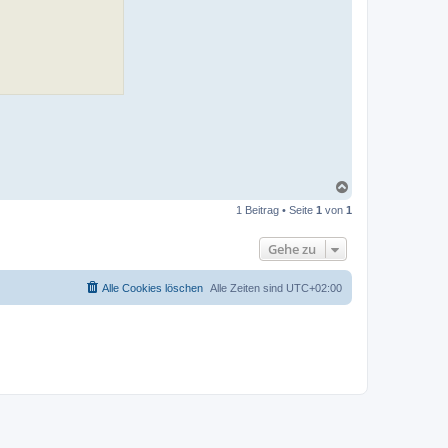
N
a
1 Beitrag • Seite
1
von
1
c
h
o
Gehe zu
b
e
n
Alle Cookies löschen
Alle Zeiten sind
UTC+02:00