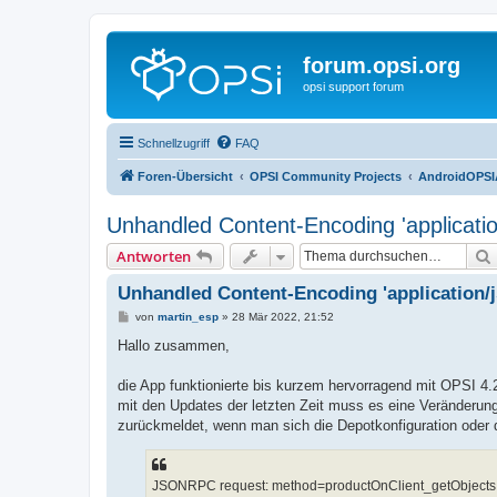
forum.opsi.org
opsi support forum
Schnellzugriff
FAQ
Foren-Übersicht
OPSI Community Projects
AndroidOPS
Unhandled Content-Encoding 'applicatio
Antworten
Unhandled Content-Encoding 'application/j
B
von
martin_esp
»
28 Mär 2022, 21:52
e
i
Hallo zusammen,
t
r
a
die App funktionierte bis kurzem hervorragend mit OPSI 4.
g
mit den Updates der letzten Zeit muss es eine Veränderu
zurückmeldet, wenn man sich die Depotkonfiguration oder d
JSONRPC request: method=productOnClient_getObjects,