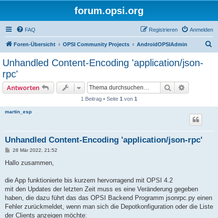
forum.opsi.org
FAQ
Registrieren
Anmelden
S
Foren-Übersicht
OPSI Community Projects
AndroidOPSIAdmin
u
Unhandled Content-Encoding 'application/json-
c
rpc'
h
Suche
Erweiterte
Antworten
e
1 Beitrag • Seite
1
von
1
martin_esp
Unhandled Content-Encoding 'application/json-rpc'
B
28 Mär 2022, 21:52
e
i
Hallo zusammen,
t
r
a
die App funktionierte bis kurzem hervorragend mit OPSI 4.2
g
mit den Updates der letzten Zeit muss es eine Veränderung gegeben
haben, die dazu führt das das OPSI Backend Programm jsonrpc.py einen
Fehler zurückmeldet, wenn man sich die Depotkonfiguration oder die Liste
der Clients anzeigen möchte: