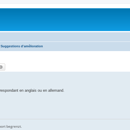
Suggestions d'amélioration
che
Erweiterte Suche
rrespondant en anglais ou en allemand.
port begrenzt.