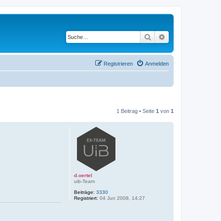
Suche
Erweiterte Suche
Registrieren
Anmelden
1 Beitrag • Seite
1
von
1
d.oertel
uib-Team
Beiträge:
3330
Registriert:
04 Jun 2008, 14:27