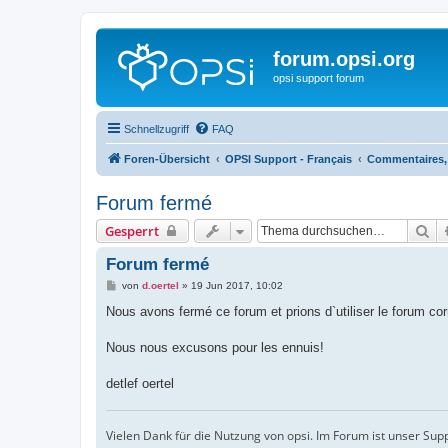
forum.opsi.org
opsi support forum
Schnellzugriff
FAQ
Foren-Übersicht
OPSI Support - Français
Commentaires, 
Forum fermé
Su
Gesperrt
Forum fermé
B
von
d.oertel
»
19 Jun 2017, 10:02
e
i
Nous avons fermé ce forum et prions d`utiliser le forum co
t
r
a
Nous nous excusons pour les ennuis!
g
detlef oertel
Vielen Dank für die Nutzung von opsi. Im Forum ist unser Sup