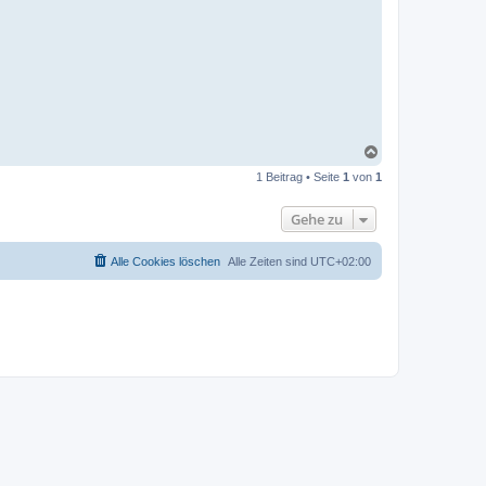
N
a
1 Beitrag • Seite
1
von
1
c
h
o
Gehe zu
b
e
n
Alle Cookies löschen
Alle Zeiten sind
UTC+02:00