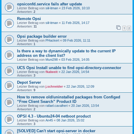
opsiconfd.service fails after update
Letzter Beitrag von
siil-itman
«
23 Feb 2026, 10:10
Antworten:
2
Remote Opsi
Letzter Beitrag von
siil-itman
«
11 Feb 2026, 14:17
Antworten:
11
1
2
Opsi package builder error
Letzter Beitrag von
PHackert
«
09 Feb 2026, 11:11
Antworten:
1
Is there a way to dynamically update to the current IP
address on the client list?
Letzter Beitrag von
Muni298
«
03 Feb 2026, 14:05
UCS Opsi Install unable to find opsi-directory-connector
Letzter Beitrag von
fkalweit
«
22 Jan 2026, 14:54
Antworten:
3
Depot Server
Letzter Beitrag von
j.schneider
«
22 Jan 2026, 12:09
Antworten:
9
How to remove old/uninstalled packages from Configed
“Free Client Search” Product ID
Letzter Beitrag von
rafael.cavalheri
«
20 Jan 2026, 13:54
Antworten:
2
OPSI 4.3 - Ubuntu24-04 netboot product
Letzter Beitrag von
An45
«
08 Jan 2026, 15:02
Antworten:
3
[SOLVED] Can't start opsi-server in docker