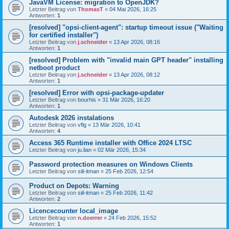
JavaVM License: migration to OpenJDK?
Letzter Beitrag von
ThomasT
«
04 Mai 2026, 16:25
Antworten:
1
[resolved] "opsi-client-agent": startup timeout issue ("Waiting
for certified installer")
Letzter Beitrag von
j.schneider
«
13 Apr 2026, 08:16
Antworten:
1
[resolved] Problem with "invalid main GPT header" installing
netboot product
Letzter Beitrag von
j.schneider
«
13 Apr 2026, 08:12
Antworten:
1
[resolved] Error with opsi-package-updater
Letzter Beitrag von
bourhis
«
31 Mär 2026, 16:20
Antworten:
1
Autodesk 2026 instalations
Letzter Beitrag von
vflg
«
13 Mär 2026, 10:41
Antworten:
4
Access 365 Runtime installer with Office 2024 LTSC
Letzter Beitrag von
ju.lian
«
02 Mär 2026, 15:34
Password protection measures on Windows Clients
Letzter Beitrag von
siil-itman
«
25 Feb 2026, 12:54
Product on Depots: Warning
Letzter Beitrag von
siil-itman
«
25 Feb 2026, 11:42
Antworten:
2
Licencecounter local_image
Letzter Beitrag von
n.doerrer
«
24 Feb 2026, 15:52
Antworten:
1