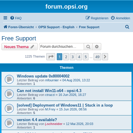
forum.opsi.org
FAQ
Registrieren
Anmelden
S
Foren-Übersicht
OPSI Support - English
Free Support
u
Free Support
c
Suche
Erweiterte Suche
Neues Thema
h
e
Seite
1
von
49
1
2
3
4
5
49
Nächste
1225 Themen
…
Themen
Windows update 0x80004002
Letzter Beitrag von
mfournier
«
04 Aug 2026, 13:22
Antworten:
1
Can not install Win11-x64 - opsi:4.3
Letzter Beitrag von
ctrazzi
«
16 Jun 2026, 16:27
Antworten:
6
[solved] Deployment of Windows11 | Stuck in a loop
Letzter Beitrag von
M.Frey
«
15 Jun 2026, 08:56
Antworten:
5
version 4.4 available?
Letzter Beitrag von
j.schneider
«
12 Mai 2026, 20:03
Antworten:
1