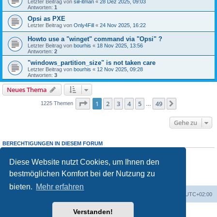
Letzter Beitrag von
siil-itman
«
28 Dez 2025, 09:03
Antworten:
1
Opsi as PXE
Letzter Beitrag von
Only4Fill
«
24 Nov 2025, 16:22
Howto use a "winget" command via "Opsi" ?
Letzter Beitrag von
bourhis
«
18 Nov 2025, 13:56
Antworten:
2
"windows_partition_size" is not taken care
Letzter Beitrag von
bourhis
«
12 Nov 2025, 09:28
Antworten:
3
Neues Thema
Seite
1
von
49
1
2
3
4
5
49
Nächste
1225 Themen
…
Gehe zu
BERECHTIGUNGEN IN DIESEM FORUM
Sie dürfen
keine
neuen Themen in diesem Forum erstellen.
Sie dürfen
keine
Antworten zu Themen in diesem Forum erstellen.
Diese Website nutzt Cookies, um Ihnen den
Sie dürfen Ihre Beiträge in diesem Forum
nicht
ändern.
bestmöglichen Komfort bei der Nutzung zu
Sie dürfen Ihre Beiträge in diesem Forum
nicht
löschen.
Sie dürfen
keine
Dateianhänge in diesem Forum erstellen.
bieten.
Mehr erfahren
Foren-Übersicht
Alle Cookies löschen
Alle Zeiten sind
UTC+02:00
Verstanden!
Powered by
phpBB
® Forum Software © phpBB Limited