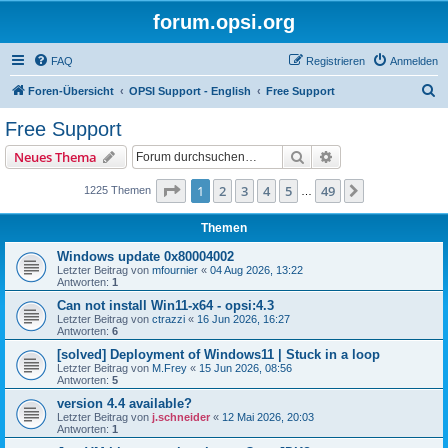
forum.opsi.org
FAQ
Registrieren
Anmelden
S
Foren-Übersicht
OPSI Support - English
Free Support
u
Free Support
c
Suche
Erweiterte Suche
Neues Thema
h
e
Seite
1
von
49
1
2
3
4
5
49
Nächste
1225 Themen
…
Themen
Windows update 0x80004002
Letzter Beitrag von
mfournier
«
04 Aug 2026, 13:22
Antworten:
1
Can not install Win11-x64 - opsi:4.3
Letzter Beitrag von
ctrazzi
«
16 Jun 2026, 16:27
Antworten:
6
[solved] Deployment of Windows11 | Stuck in a loop
Letzter Beitrag von
M.Frey
«
15 Jun 2026, 08:56
Antworten:
5
version 4.4 available?
Letzter Beitrag von
j.schneider
«
12 Mai 2026, 20:03
Antworten:
1