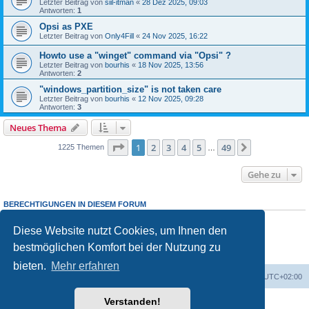
Letzter Beitrag von
siil-itman
«
28 Dez 2025, 09:03
Antworten:
1
Opsi as PXE
Letzter Beitrag von
Only4Fill
«
24 Nov 2025, 16:22
Howto use a "winget" command via "Opsi" ?
Letzter Beitrag von
bourhis
«
18 Nov 2025, 13:56
Antworten:
2
"windows_partition_size" is not taken care
Letzter Beitrag von
bourhis
«
12 Nov 2025, 09:28
Antworten:
3
Neues Thema
Seite
1
von
49
1
2
3
4
5
49
Nächste
1225 Themen
…
Gehe zu
BERECHTIGUNGEN IN DIESEM FORUM
Sie dürfen
keine
neuen Themen in diesem Forum erstellen.
Sie dürfen
keine
Antworten zu Themen in diesem Forum erstellen.
Diese Website nutzt Cookies, um Ihnen den
Sie dürfen Ihre Beiträge in diesem Forum
nicht
ändern.
bestmöglichen Komfort bei der Nutzung zu
Sie dürfen Ihre Beiträge in diesem Forum
nicht
löschen.
Sie dürfen
keine
Dateianhänge in diesem Forum erstellen.
bieten.
Mehr erfahren
Foren-Übersicht
Alle Cookies löschen
Alle Zeiten sind
UTC+02:00
Verstanden!
Powered by
phpBB
® Forum Software © phpBB Limited