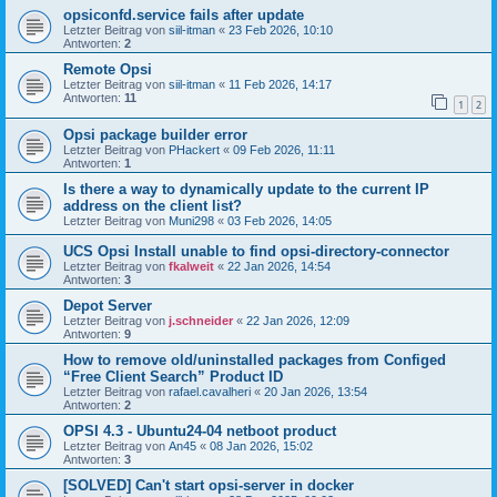
opsiconfd.service fails after update
Letzter Beitrag von
siil-itman
«
23 Feb 2026, 10:10
Antworten:
2
Remote Opsi
Letzter Beitrag von
siil-itman
«
11 Feb 2026, 14:17
Antworten:
11
1
2
Opsi package builder error
Letzter Beitrag von
PHackert
«
09 Feb 2026, 11:11
Antworten:
1
Is there a way to dynamically update to the current IP
address on the client list?
Letzter Beitrag von
Muni298
«
03 Feb 2026, 14:05
UCS Opsi Install unable to find opsi-directory-connector
Letzter Beitrag von
fkalweit
«
22 Jan 2026, 14:54
Antworten:
3
Depot Server
Letzter Beitrag von
j.schneider
«
22 Jan 2026, 12:09
Antworten:
9
How to remove old/uninstalled packages from Configed
“Free Client Search” Product ID
Letzter Beitrag von
rafael.cavalheri
«
20 Jan 2026, 13:54
Antworten:
2
OPSI 4.3 - Ubuntu24-04 netboot product
Letzter Beitrag von
An45
«
08 Jan 2026, 15:02
Antworten:
3
[SOLVED] Can't start opsi-server in docker