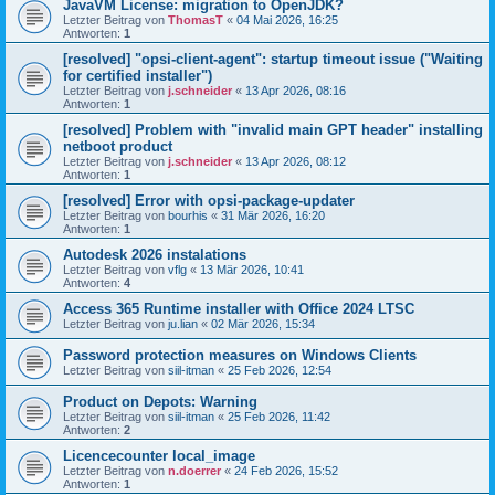
JavaVM License: migration to OpenJDK?
Letzter Beitrag von
ThomasT
«
04 Mai 2026, 16:25
Antworten:
1
[resolved] "opsi-client-agent": startup timeout issue ("Waiting
for certified installer")
Letzter Beitrag von
j.schneider
«
13 Apr 2026, 08:16
Antworten:
1
[resolved] Problem with "invalid main GPT header" installing
netboot product
Letzter Beitrag von
j.schneider
«
13 Apr 2026, 08:12
Antworten:
1
[resolved] Error with opsi-package-updater
Letzter Beitrag von
bourhis
«
31 Mär 2026, 16:20
Antworten:
1
Autodesk 2026 instalations
Letzter Beitrag von
vflg
«
13 Mär 2026, 10:41
Antworten:
4
Access 365 Runtime installer with Office 2024 LTSC
Letzter Beitrag von
ju.lian
«
02 Mär 2026, 15:34
Password protection measures on Windows Clients
Letzter Beitrag von
siil-itman
«
25 Feb 2026, 12:54
Product on Depots: Warning
Letzter Beitrag von
siil-itman
«
25 Feb 2026, 11:42
Antworten:
2
Licencecounter local_image
Letzter Beitrag von
n.doerrer
«
24 Feb 2026, 15:52
Antworten:
1