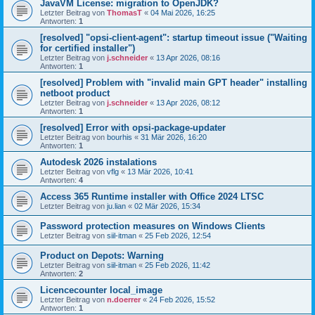
JavaVM License: migration to OpenJDK?
Letzter Beitrag von
ThomasT
«
04 Mai 2026, 16:25
Antworten:
1
[resolved] "opsi-client-agent": startup timeout issue ("Waiting
for certified installer")
Letzter Beitrag von
j.schneider
«
13 Apr 2026, 08:16
Antworten:
1
[resolved] Problem with "invalid main GPT header" installing
netboot product
Letzter Beitrag von
j.schneider
«
13 Apr 2026, 08:12
Antworten:
1
[resolved] Error with opsi-package-updater
Letzter Beitrag von
bourhis
«
31 Mär 2026, 16:20
Antworten:
1
Autodesk 2026 instalations
Letzter Beitrag von
vflg
«
13 Mär 2026, 10:41
Antworten:
4
Access 365 Runtime installer with Office 2024 LTSC
Letzter Beitrag von
ju.lian
«
02 Mär 2026, 15:34
Password protection measures on Windows Clients
Letzter Beitrag von
siil-itman
«
25 Feb 2026, 12:54
Product on Depots: Warning
Letzter Beitrag von
siil-itman
«
25 Feb 2026, 11:42
Antworten:
2
Licencecounter local_image
Letzter Beitrag von
n.doerrer
«
24 Feb 2026, 15:52
Antworten:
1