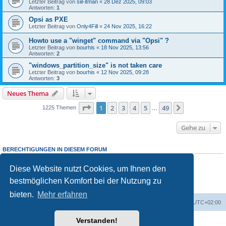
Letzter Beitrag von
siil-itman
«
28 Dez 2025, 09:03
Antworten:
1
Opsi as PXE
Letzter Beitrag von
Only4Fill
«
24 Nov 2025, 16:22
Howto use a "winget" command via "Opsi" ?
Letzter Beitrag von
bourhis
«
18 Nov 2025, 13:56
Antworten:
2
"windows_partition_size" is not taken care
Letzter Beitrag von
bourhis
«
12 Nov 2025, 09:28
Antworten:
3
Neues Thema
Seite
1
von
49
1
2
3
4
5
49
Nächste
1225 Themen
…
Gehe zu
BERECHTIGUNGEN IN DIESEM FORUM
Sie dürfen
keine
neuen Themen in diesem Forum erstellen.
Sie dürfen
keine
Antworten zu Themen in diesem Forum erstellen.
Diese Website nutzt Cookies, um Ihnen den
Sie dürfen Ihre Beiträge in diesem Forum
nicht
ändern.
bestmöglichen Komfort bei der Nutzung zu
Sie dürfen Ihre Beiträge in diesem Forum
nicht
löschen.
Sie dürfen
keine
Dateianhänge in diesem Forum erstellen.
bieten.
Mehr erfahren
Foren-Übersicht
Alle Cookies löschen
Alle Zeiten sind
UTC+02:00
Verstanden!
Powered by
phpBB
® Forum Software © phpBB Limited