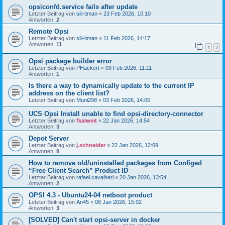
opsiconfd.service fails after update
Letzter Beitrag von
siil-itman
«
23 Feb 2026, 10:10
Antworten:
2
Remote Opsi
Letzter Beitrag von
siil-itman
«
11 Feb 2026, 14:17
Antworten:
11
1
2
Opsi package builder error
Letzter Beitrag von
PHackert
«
09 Feb 2026, 11:11
Antworten:
1
Is there a way to dynamically update to the current IP
address on the client list?
Letzter Beitrag von
Muni298
«
03 Feb 2026, 14:05
UCS Opsi Install unable to find opsi-directory-connector
Letzter Beitrag von
fkalweit
«
22 Jan 2026, 14:54
Antworten:
3
Depot Server
Letzter Beitrag von
j.schneider
«
22 Jan 2026, 12:09
Antworten:
9
How to remove old/uninstalled packages from Configed
“Free Client Search” Product ID
Letzter Beitrag von
rafael.cavalheri
«
20 Jan 2026, 13:54
Antworten:
2
OPSI 4.3 - Ubuntu24-04 netboot product
Letzter Beitrag von
An45
«
08 Jan 2026, 15:02
Antworten:
3
[SOLVED] Can't start opsi-server in docker