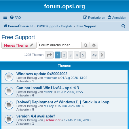
forum.opsi.org
FAQ
Registrieren
Anmelden
S
Foren-Übersicht
OPSI Support - English
Free Support
u
Free Support
c
Suche
Erweiterte Suche
Neues Thema
h
e
Seite
1
von
49
1
2
3
4
5
49
Nächste
1225 Themen
…
Themen
Windows update 0x80004002
Letzter Beitrag von
mfournier
«
04 Aug 2026, 13:22
Antworten:
1
Can not install Win11-x64 - opsi:4.3
Letzter Beitrag von
ctrazzi
«
16 Jun 2026, 16:27
Antworten:
6
[solved] Deployment of Windows11 | Stuck in a loop
Letzter Beitrag von
M.Frey
«
15 Jun 2026, 08:56
Antworten:
5
version 4.4 available?
Letzter Beitrag von
j.schneider
«
12 Mai 2026, 20:03
Antworten:
1