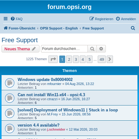
forum.opsi.org
FAQ
Registrieren
Anmelden
S
Foren-Übersicht
OPSI Support - English
Free Support
u
Free Support
c
Suche
Erweiterte Suche
Neues Thema
h
e
Seite
1
von
49
1
2
3
4
5
49
Nächste
1225 Themen
…
Themen
Windows update 0x80004002
Letzter Beitrag von
mfournier
«
04 Aug 2026, 13:22
Antworten:
1
Can not install Win11-x64 - opsi:4.3
Letzter Beitrag von
ctrazzi
«
16 Jun 2026, 16:27
Antworten:
6
[solved] Deployment of Windows11 | Stuck in a loop
Letzter Beitrag von
M.Frey
«
15 Jun 2026, 08:56
Antworten:
5
version 4.4 available?
Letzter Beitrag von
j.schneider
«
12 Mai 2026, 20:03
Antworten:
1