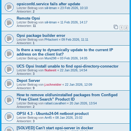
opsiconfd.service fails after update
Letzter Beitrag von
siil-itman
«
23 Feb 2026, 10:10
Antworten:
2
Remote Opsi
Letzter Beitrag von
siil-itman
«
11 Feb 2026, 14:17
Antworten:
11
1
2
Opsi package builder error
Letzter Beitrag von
PHackert
«
09 Feb 2026, 11:11
Antworten:
1
Is there a way to dynamically update to the current IP
address on the client list?
Letzter Beitrag von
Muni298
«
03 Feb 2026, 14:05
UCS Opsi Install unable to find opsi-directory-connector
Letzter Beitrag von
fkalweit
«
22 Jan 2026, 14:54
Antworten:
3
Depot Server
Letzter Beitrag von
j.schneider
«
22 Jan 2026, 12:09
Antworten:
9
How to remove old/uninstalled packages from Configed
“Free Client Search” Product ID
Letzter Beitrag von
rafael.cavalheri
«
20 Jan 2026, 13:54
Antworten:
2
OPSI 4.3 - Ubuntu24-04 netboot product
Letzter Beitrag von
An45
«
08 Jan 2026, 15:02
Antworten:
3
[SOLVED] Can't start opsi-server in docker