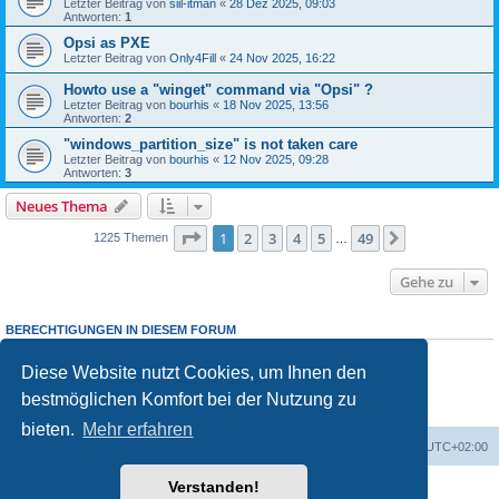
Letzter Beitrag von
siil-itman
«
28 Dez 2025, 09:03
Antworten:
1
Opsi as PXE
Letzter Beitrag von
Only4Fill
«
24 Nov 2025, 16:22
Howto use a "winget" command via "Opsi" ?
Letzter Beitrag von
bourhis
«
18 Nov 2025, 13:56
Antworten:
2
"windows_partition_size" is not taken care
Letzter Beitrag von
bourhis
«
12 Nov 2025, 09:28
Antworten:
3
Neues Thema
Seite
1
von
49
1
2
3
4
5
49
Nächste
1225 Themen
…
Gehe zu
BERECHTIGUNGEN IN DIESEM FORUM
Sie dürfen
keine
neuen Themen in diesem Forum erstellen.
Sie dürfen
keine
Antworten zu Themen in diesem Forum erstellen.
Diese Website nutzt Cookies, um Ihnen den
Sie dürfen Ihre Beiträge in diesem Forum
nicht
ändern.
bestmöglichen Komfort bei der Nutzung zu
Sie dürfen Ihre Beiträge in diesem Forum
nicht
löschen.
Sie dürfen
keine
Dateianhänge in diesem Forum erstellen.
bieten.
Mehr erfahren
Foren-Übersicht
Alle Cookies löschen
Alle Zeiten sind
UTC+02:00
Verstanden!
Powered by
phpBB
® Forum Software © phpBB Limited