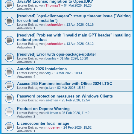
JavaVM License: migration to OpenJDK?
Letzter Beitrag von
ThomasT
«
04 Mai 2026, 16:25
Antworten:
1
[resolved] "opsi-client-agent": startup timeout issue ("Waiting
for certified installer")
Letzter Beitrag von
j.schneider
«
13 Apr 2026, 08:16
Antworten:
1
[resolved] Problem with "invalid main GPT header" installing
netboot product
Letzter Beitrag von
j.schneider
«
13 Apr 2026, 08:12
Antworten:
1
[resolved] Error with opsi-package-updater
Letzter Beitrag von
bourhis
«
31 Mär 2026, 16:20
Antworten:
1
Autodesk 2026 instalations
Letzter Beitrag von
vflg
«
13 Mär 2026, 10:41
Antworten:
4
Access 365 Runtime installer with Office 2024 LTSC
Letzter Beitrag von
ju.lian
«
02 Mär 2026, 15:34
Password protection measures on Windows Clients
Letzter Beitrag von
siil-itman
«
25 Feb 2026, 12:54
Product on Depots: Warning
Letzter Beitrag von
siil-itman
«
25 Feb 2026, 11:42
Antworten:
2
Licencecounter local_image
Letzter Beitrag von
n.doerrer
«
24 Feb 2026, 15:52
Antworten:
1