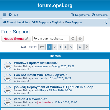
forum.opsi.org
FAQ
Registrieren
Anmelden
S
Foren-Übersicht
OPSI Support - English
Free Support
u
Free Support
c
Suche
Erweiterte Suche
Neues Thema
h
e
Seite
1
von
49
1
2
3
4
5
49
Nächste
1225 Themen
…
Themen
Windows update 0x80004002
Letzter Beitrag von
mfournier
«
04 Aug 2026, 13:22
Antworten:
1
Can not install Win11-x64 - opsi:4.3
Letzter Beitrag von
ctrazzi
«
16 Jun 2026, 16:27
Antworten:
6
[solved] Deployment of Windows11 | Stuck in a loop
Letzter Beitrag von
M.Frey
«
15 Jun 2026, 08:56
Antworten:
5
version 4.4 available?
Letzter Beitrag von
j.schneider
«
12 Mai 2026, 20:03
Antworten:
1