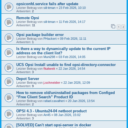
opsiconfd.service fails after update
Letzter Beitrag von
siil-itman
«
23 Feb 2026, 10:10
Antworten:
2
Remote Opsi
Letzter Beitrag von
siil-itman
«
11 Feb 2026, 14:17
Antworten:
11
1
2
Opsi package builder error
Letzter Beitrag von
PHackert
«
09 Feb 2026, 11:11
Antworten:
1
Is there a way to dynamically update to the current IP
address on the client list?
Letzter Beitrag von
Muni298
«
03 Feb 2026, 14:05
UCS Opsi Install unable to find opsi-directory-connector
Letzter Beitrag von
fkalweit
«
22 Jan 2026, 14:54
Antworten:
3
Depot Server
Letzter Beitrag von
j.schneider
«
22 Jan 2026, 12:09
Antworten:
9
How to remove old/uninstalled packages from Configed
“Free Client Search” Product ID
Letzter Beitrag von
rafael.cavalheri
«
20 Jan 2026, 13:54
Antworten:
2
OPSI 4.3 - Ubuntu24-04 netboot product
Letzter Beitrag von
An45
«
08 Jan 2026, 15:02
Antworten:
3
[SOLVED] Can't start opsi-server in docker