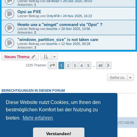
Letzter Beitrag von
siil-itman
«
28 Dez 2025, 09:03
Antworten:
1
Opsi as PXE
Letzter Beitrag von
Only4Fill
«
24 Nov 2025, 16:22
Howto use a "winget" command via "Opsi" ?
Letzter Beitrag von
bourhis
«
18 Nov 2025, 13:56
Antworten:
2
"windows_partition_size" is not taken care
Letzter Beitrag von
bourhis
«
12 Nov 2025, 09:28
Antworten:
3
Neues Thema
Seite
1
von
49
1
2
3
4
5
49
Nächste
1225 Themen
…
Gehe zu
BERECHTIGUNGEN IN DIESEM FORUM
Sie dürfen
keine
neuen Themen in diesem Forum erstellen.
Sie dürfen
keine
Antworten zu Themen in diesem Forum erstellen.
Diese Website nutzt Cookies, um Ihnen den
Sie dürfen Ihre Beiträge in diesem Forum
nicht
ändern.
bestmöglichen Komfort bei der Nutzung zu
Sie dürfen Ihre Beiträge in diesem Forum
nicht
löschen.
Sie dürfen
keine
Dateianhänge in diesem Forum erstellen.
bieten.
Mehr erfahren
Foren-Übersicht
Alle Cookies löschen
Alle Zeiten sind
UTC+02:00
Verstanden!
Powered by
phpBB
® Forum Software © phpBB Limited