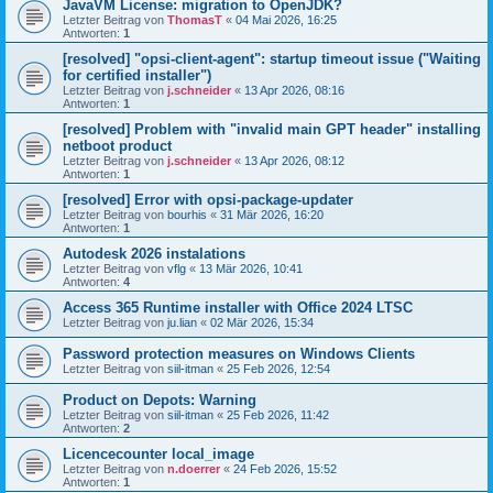
JavaVM License: migration to OpenJDK?
Letzter Beitrag von
ThomasT
«
04 Mai 2026, 16:25
Antworten:
1
[resolved] "opsi-client-agent": startup timeout issue ("Waiting
for certified installer")
Letzter Beitrag von
j.schneider
«
13 Apr 2026, 08:16
Antworten:
1
[resolved] Problem with "invalid main GPT header" installing
netboot product
Letzter Beitrag von
j.schneider
«
13 Apr 2026, 08:12
Antworten:
1
[resolved] Error with opsi-package-updater
Letzter Beitrag von
bourhis
«
31 Mär 2026, 16:20
Antworten:
1
Autodesk 2026 instalations
Letzter Beitrag von
vflg
«
13 Mär 2026, 10:41
Antworten:
4
Access 365 Runtime installer with Office 2024 LTSC
Letzter Beitrag von
ju.lian
«
02 Mär 2026, 15:34
Password protection measures on Windows Clients
Letzter Beitrag von
siil-itman
«
25 Feb 2026, 12:54
Product on Depots: Warning
Letzter Beitrag von
siil-itman
«
25 Feb 2026, 11:42
Antworten:
2
Licencecounter local_image
Letzter Beitrag von
n.doerrer
«
24 Feb 2026, 15:52
Antworten:
1