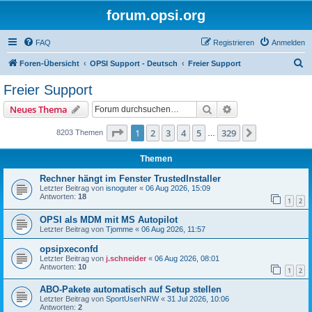
forum.opsi.org
FAQ
Registrieren
Anmelden
S
Foren-Übersicht
OPSI Support - Deutsch
Freier Support
u
Freier Support
c
Suche
Erweiterte Suche
Neues Thema
h
e
Seite
1
von
329
1
2
3
4
5
329
Nächste
8203 Themen
…
Themen
Rechner hängt im Fenster TrustedInstaller
Letzter Beitrag von
isnoguter
«
06 Aug 2026, 15:09
Antworten:
18
1
2
OPSI als MDM mit MS Autopilot
Letzter Beitrag von
Tjomme
«
06 Aug 2026, 11:57
opsipxeconfd
Letzter Beitrag von
j.schneider
«
06 Aug 2026, 08:01
Antworten:
10
1
2
ABO-Pakete automatisch auf Setup stellen
Letzter Beitrag von
SportUserNRW
«
31 Jul 2026, 10:06
Antworten:
2