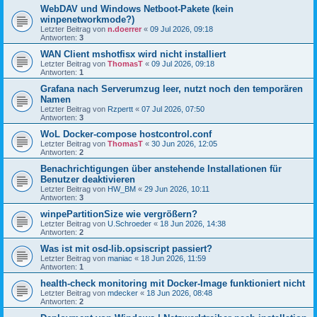
WebDAV und Windows Netboot-Pakete (kein
winpenetworkmode?)
Letzter Beitrag von
n.doerrer
«
09 Jul 2026, 09:18
Antworten:
3
WAN Client mshotfisx wird nicht installiert
Letzter Beitrag von
ThomasT
«
09 Jul 2026, 09:18
Antworten:
1
Grafana nach Serverumzug leer, nutzt noch den temporären
Namen
Letzter Beitrag von
Rzpertt
«
07 Jul 2026, 07:50
Antworten:
3
WoL Docker-compose hostcontrol.conf
Letzter Beitrag von
ThomasT
«
30 Jun 2026, 12:05
Antworten:
2
Benachrichtigungen über anstehende Installationen für
Benutzer deaktivieren
Letzter Beitrag von
HW_BM
«
29 Jun 2026, 10:11
Antworten:
3
winpePartitionSize wie vergrößern?
Letzter Beitrag von
U.Schroeder
«
18 Jun 2026, 14:38
Antworten:
2
Was ist mit osd-lib.opsiscript passiert?
Letzter Beitrag von
maniac
«
18 Jun 2026, 11:59
Antworten:
1
health-check monitoring mit Docker-Image funktioniert nicht
Letzter Beitrag von
mdecker
«
18 Jun 2026, 08:48
Antworten:
2