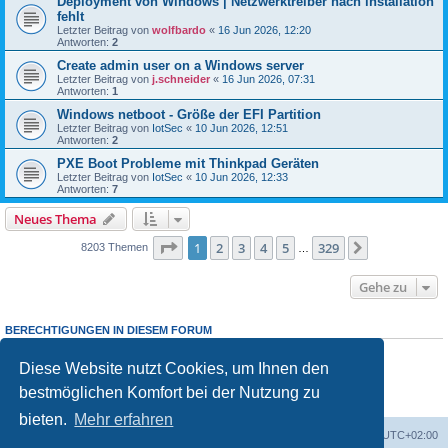
Deployment von Windows | Netzwerktreiber nach installation
fehlt
Letzter Beitrag von
wolfbardo
«
16 Jun 2026, 12:20
Antworten:
2
Create admin user on a Windows server
Letzter Beitrag von
j.schneider
«
16 Jun 2026, 07:31
Antworten:
1
Windows netboot - Größe der EFI Partition
Letzter Beitrag von
IotSec
«
10 Jun 2026, 12:51
Antworten:
2
PXE Boot Probleme mit Thinkpad Geräten
Letzter Beitrag von
IotSec
«
10 Jun 2026, 12:33
Antworten:
7
Neues Thema
Seite
1
von
329
1
2
3
4
5
329
Nächste
8203 Themen
…
Gehe zu
BERECHTIGUNGEN IN DIESEM FORUM
Sie dürfen
keine
neuen Themen in diesem Forum erstellen.
Sie dürfen
keine
Antworten zu Themen in diesem Forum erstellen.
Diese Website nutzt Cookies, um Ihnen den
Sie dürfen Ihre Beiträge in diesem Forum
nicht
ändern.
bestmöglichen Komfort bei der Nutzung zu
Sie dürfen Ihre Beiträge in diesem Forum
nicht
löschen.
Sie dürfen
keine
Dateianhänge in diesem Forum erstellen.
bieten.
Mehr erfahren
Foren-Übersicht
Alle Cookies löschen
Alle Zeiten sind
UTC+02:00