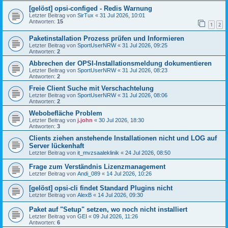
[gelöst] opsi-configed - Redis Warnung
Letzter Beitrag von
SirTux
«
31 Jul 2026, 10:01
Antworten:
15
1
2
Paketinstallation Prozess prüfen und Informieren
Letzter Beitrag von
SportUserNRW
«
31 Jul 2026, 09:25
Antworten:
2
Abbrechen der OPSI-Installationsmeldung dokumentieren
Letzter Beitrag von
SportUserNRW
«
31 Jul 2026, 08:23
Antworten:
2
Freie Client Suche mit Verschachtelung
Letzter Beitrag von
SportUserNRW
«
31 Jul 2026, 08:06
Antworten:
2
Webobefläche Problem
Letzter Beitrag von
j.john
«
30 Jul 2026, 18:30
Antworten:
3
Clients ziehen anstehende Installationen nicht und LOG auf
Server lückenhaft
Letzter Beitrag von
it_mvzsaaleklinik
«
24 Jul 2026, 08:50
Frage zum Verständnis Lizenzmanagement
Letzter Beitrag von
Andi_089
«
14 Jul 2026, 10:26
[gelöst] opsi-cli findet Standard Plugins nicht
Letzter Beitrag von
AlexB
«
14 Jul 2026, 09:30
Paket auf "Setup" setzen, wo noch nicht installiert
Letzter Beitrag von
GEI
«
09 Jul 2026, 11:26
Antworten:
6