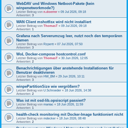
WebDAV und Windows Netboot-Pakete (kein
winpenetworkmode?)
Letzter Beitrag von
n.doerrer
«
09 Jul 2026, 09:18
Antworten:
3
WAN Client mshotfisx wird nicht installiert
Letzter Beitrag von
ThomasT
«
09 Jul 2026, 09:18
Antworten:
1
Grafana nach Serverumzug leer, nutzt noch den temporären
Namen
Letzter Beitrag von
Rzpertt
«
07 Jul 2026, 07:50
Antworten:
3
WoL Docker-compose hostcontrol.conf
Letzter Beitrag von
ThomasT
«
30 Jun 2026, 12:05
Antworten:
2
Benachrichtigungen über anstehende Installationen für
Benutzer deaktivieren
Letzter Beitrag von
HW_BM
«
29 Jun 2026, 10:11
Antworten:
3
winpePartitionSize wie vergrößern?
Letzter Beitrag von
U.Schroeder
«
18 Jun 2026, 14:38
Antworten:
2
Was ist mit osd-lib.opsiscript passiert?
Letzter Beitrag von
maniac
«
18 Jun 2026, 11:59
Antworten:
1
health-check monitoring mit Docker-Image funktioniert nicht
Letzter Beitrag von
mdecker
«
18 Jun 2026, 08:48
Antworten:
2