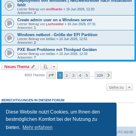
Deployment von Windows | Netzwerktreiber nach installation
fehlt
Letzter Beitrag von
wolfbardo
«
16 Jun 2026, 12:20
Antworten:
2
Create admin user on a Windows server
Letzter Beitrag von
j.schneider
«
16 Jun 2026, 07:31
Antworten:
1
Windows netboot - Größe der EFI Partition
Letzter Beitrag von
IotSec
«
10 Jun 2026, 12:51
Antworten:
2
PXE Boot Probleme mit Thinkpad Geräten
Letzter Beitrag von
IotSec
«
10 Jun 2026, 12:33
Antworten:
7
Neues Thema
Seite
1
von
329
1
2
3
4
5
329
Nächste
8203 Themen
…
Gehe zu
BERECHTIGUNGEN IN DIESEM FORUM
Sie dürfen
keine
neuen Themen in diesem Forum erstellen.
Sie dürfen
keine
Antworten zu Themen in diesem Forum erstellen.
Diese Website nutzt Cookies, um Ihnen den
Sie dürfen Ihre Beiträge in diesem Forum
nicht
ändern.
bestmöglichen Komfort bei der Nutzung zu
Sie dürfen Ihre Beiträge in diesem Forum
nicht
löschen.
Sie dürfen
keine
Dateianhänge in diesem Forum erstellen.
bieten.
Mehr erfahren
Foren-Übersicht
Alle Cookies löschen
Alle Zeiten sind
UTC+02:00