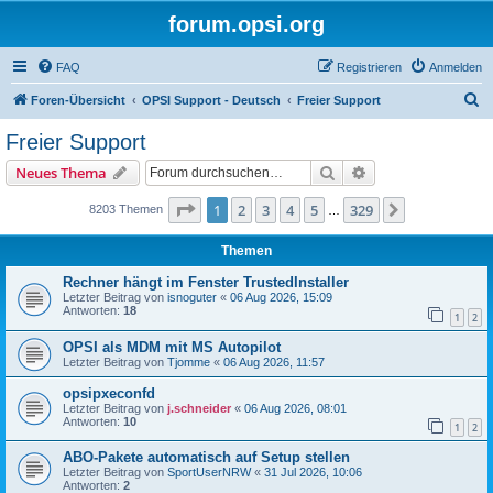
forum.opsi.org
FAQ
Registrieren
Anmelden
S
Foren-Übersicht
OPSI Support - Deutsch
Freier Support
u
Freier Support
c
Suche
Erweiterte Suche
Neues Thema
h
e
Seite
1
von
329
1
2
3
4
5
329
Nächste
8203 Themen
…
Themen
Rechner hängt im Fenster TrustedInstaller
Letzter Beitrag von
isnoguter
«
06 Aug 2026, 15:09
Antworten:
18
1
2
OPSI als MDM mit MS Autopilot
Letzter Beitrag von
Tjomme
«
06 Aug 2026, 11:57
opsipxeconfd
Letzter Beitrag von
j.schneider
«
06 Aug 2026, 08:01
Antworten:
10
1
2
ABO-Pakete automatisch auf Setup stellen
Letzter Beitrag von
SportUserNRW
«
31 Jul 2026, 10:06
Antworten:
2