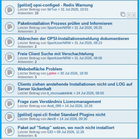
[gelöst] opsi-configed - Redis Warnung
Letzter Beitrag von
SirTux
«
31 Jul 2026, 10:01
Antworten:
15
1
2
Paketinstallation Prozess prüfen und Informieren
Letzter Beitrag von
SportUserNRW
«
31 Jul 2026, 09:25
Antworten:
2
Abbrechen der OPSI-Installationsmeldung dokumentieren
Letzter Beitrag von
SportUserNRW
«
31 Jul 2026, 08:23
Antworten:
2
Freie Client Suche mit Verschachtelung
Letzter Beitrag von
SportUserNRW
«
31 Jul 2026, 08:06
Antworten:
2
Webobefläche Problem
Letzter Beitrag von
j.john
«
30 Jul 2026, 18:30
Antworten:
3
Clients ziehen anstehende Installationen nicht und LOG auf
Server lückenhaft
Letzter Beitrag von
it_mvzsaaleklinik
«
24 Jul 2026, 08:50
Frage zum Verständnis Lizenzmanagement
Letzter Beitrag von
Andi_089
«
14 Jul 2026, 10:26
[gelöst] opsi-cli findet Standard Plugins nicht
Letzter Beitrag von
AlexB
«
14 Jul 2026, 09:30
Paket auf "Setup" setzen, wo noch nicht installiert
Letzter Beitrag von
GEI
«
09 Jul 2026, 11:26
Antworten:
6