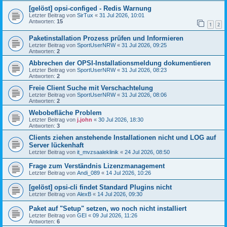
[gelöst] opsi-configed - Redis Warnung
Letzter Beitrag von
SirTux
«
31 Jul 2026, 10:01
Antworten:
15
1
2
Paketinstallation Prozess prüfen und Informieren
Letzter Beitrag von
SportUserNRW
«
31 Jul 2026, 09:25
Antworten:
2
Abbrechen der OPSI-Installationsmeldung dokumentieren
Letzter Beitrag von
SportUserNRW
«
31 Jul 2026, 08:23
Antworten:
2
Freie Client Suche mit Verschachtelung
Letzter Beitrag von
SportUserNRW
«
31 Jul 2026, 08:06
Antworten:
2
Webobefläche Problem
Letzter Beitrag von
j.john
«
30 Jul 2026, 18:30
Antworten:
3
Clients ziehen anstehende Installationen nicht und LOG auf
Server lückenhaft
Letzter Beitrag von
it_mvzsaaleklinik
«
24 Jul 2026, 08:50
Frage zum Verständnis Lizenzmanagement
Letzter Beitrag von
Andi_089
«
14 Jul 2026, 10:26
[gelöst] opsi-cli findet Standard Plugins nicht
Letzter Beitrag von
AlexB
«
14 Jul 2026, 09:30
Paket auf "Setup" setzen, wo noch nicht installiert
Letzter Beitrag von
GEI
«
09 Jul 2026, 11:26
Antworten:
6