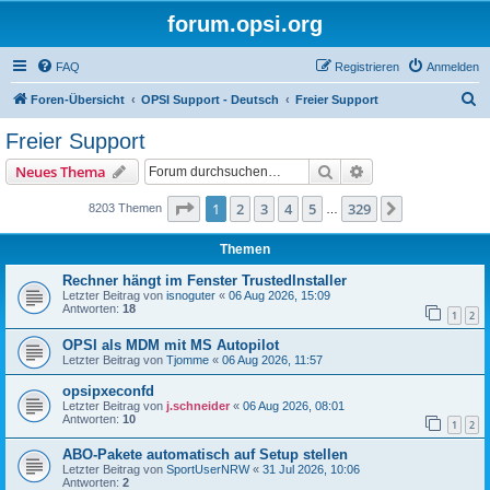
forum.opsi.org
FAQ
Registrieren
Anmelden
S
Foren-Übersicht
OPSI Support - Deutsch
Freier Support
u
Freier Support
c
Suche
Erweiterte Suche
Neues Thema
h
e
Seite
1
von
329
1
2
3
4
5
329
Nächste
8203 Themen
…
Themen
Rechner hängt im Fenster TrustedInstaller
Letzter Beitrag von
isnoguter
«
06 Aug 2026, 15:09
Antworten:
18
1
2
OPSI als MDM mit MS Autopilot
Letzter Beitrag von
Tjomme
«
06 Aug 2026, 11:57
opsipxeconfd
Letzter Beitrag von
j.schneider
«
06 Aug 2026, 08:01
Antworten:
10
1
2
ABO-Pakete automatisch auf Setup stellen
Letzter Beitrag von
SportUserNRW
«
31 Jul 2026, 10:06
Antworten:
2