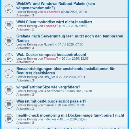
WebDAV und Windows Netboot-Pakete (kein
winpenetworkmode?)
Letzter Beitrag von
n.doerrer
«
09 Jul 2026, 09:18
Antworten:
3
WAN Client mshotfisx wird nicht installiert
Letzter Beitrag von
ThomasT
«
09 Jul 2026, 09:18
Antworten:
1
Grafana nach Serverumzug leer, nutzt noch den temporären
Namen
Letzter Beitrag von
Rzpertt
«
07 Jul 2026, 07:50
Antworten:
3
WoL Docker-compose hostcontrol.conf
Letzter Beitrag von
ThomasT
«
30 Jun 2026, 12:05
Antworten:
2
Benachrichtigungen über anstehende Installationen für
Benutzer deaktivieren
Letzter Beitrag von
HW_BM
«
29 Jun 2026, 10:11
Antworten:
3
winpePartitionSize wie vergrößern?
Letzter Beitrag von
U.Schroeder
«
18 Jun 2026, 14:38
Antworten:
2
Was ist mit osd-lib.opsiscript passiert?
Letzter Beitrag von
maniac
«
18 Jun 2026, 11:59
Antworten:
1
health-check monitoring mit Docker-Image funktioniert nicht
Letzter Beitrag von
mdecker
«
18 Jun 2026, 08:48
Antworten:
2