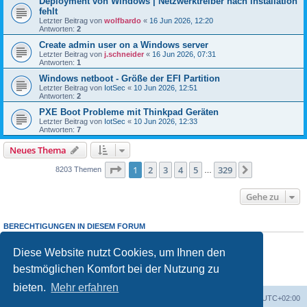
Deployment von Windows | Netzwerktreiber nach installation
fehlt
Letzter Beitrag von
wolfbardo
«
16 Jun 2026, 12:20
Antworten:
2
Create admin user on a Windows server
Letzter Beitrag von
j.schneider
«
16 Jun 2026, 07:31
Antworten:
1
Windows netboot - Größe der EFI Partition
Letzter Beitrag von
IotSec
«
10 Jun 2026, 12:51
Antworten:
2
PXE Boot Probleme mit Thinkpad Geräten
Letzter Beitrag von
IotSec
«
10 Jun 2026, 12:33
Antworten:
7
Neues Thema
Seite
1
von
329
1
2
3
4
5
329
Nächste
8203 Themen
…
Gehe zu
BERECHTIGUNGEN IN DIESEM FORUM
Sie dürfen
keine
neuen Themen in diesem Forum erstellen.
Sie dürfen
keine
Antworten zu Themen in diesem Forum erstellen.
Diese Website nutzt Cookies, um Ihnen den
Sie dürfen Ihre Beiträge in diesem Forum
nicht
ändern.
bestmöglichen Komfort bei der Nutzung zu
Sie dürfen Ihre Beiträge in diesem Forum
nicht
löschen.
Sie dürfen
keine
Dateianhänge in diesem Forum erstellen.
bieten.
Mehr erfahren
Foren-Übersicht
Alle Cookies löschen
Alle Zeiten sind
UTC+02:00