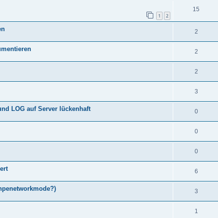
15
1
2
en
2
umentieren
2
2
3
 und LOG auf Server lückenhaft
0
0
0
ert
6
inpenetworkmode?)
3
1