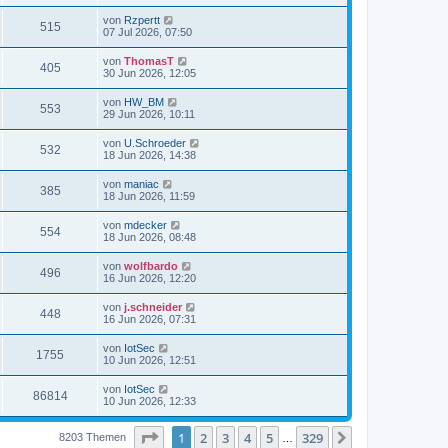
von
Rzpertt
515
07 Jul 2026, 07:50
von
ThomasT
405
30 Jun 2026, 12:05
von
HW_BM
553
29 Jun 2026, 10:11
von
U.Schroeder
532
18 Jun 2026, 14:38
von
maniac
385
18 Jun 2026, 11:59
von
mdecker
554
18 Jun 2026, 08:48
von
wolfbardo
496
16 Jun 2026, 12:20
von
j.schneider
448
16 Jun 2026, 07:31
von
IotSec
1755
10 Jun 2026, 12:51
von
IotSec
86814
10 Jun 2026, 12:33
Seite
1
von
329
1
2
3
4
5
329
Nächste
8203 Themen
…