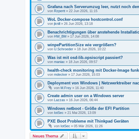
Grafana nach Serverumzug leer, nutzt noch d
von
Rzpertt
»
22 Jun 2026, 11:15
WoL Docker-compose hostcontrol.conf
von
jknill
»
26 Jun 2026, 13:18
Benachrichtigungen über anstehende Installatio
von
HW_BM
»
17 Jun 2026, 14:08
winpePartitionSize wie vergrößern?
von
U.Schroeder
»
18 Jun 2026, 10:22
Was ist mit osd-lib.opsiscript passiert?
von
maniac
»
18 Jun 2026, 09:57
health-check monitoring mit Docker-Image funkt
von
mdecker
»
17 Jun 2026, 15:03
Deployment von Windows | Netzwerktreiber nach 
von
M.Frey
»
16 Jun 2026, 11:40
Create admin user on a Windows server
von
Lazzas
»
16 Jun 2026, 06:44
Windows netboot - Größe der EFI Partition
von
IotSec
»
21 Mai 2026, 13:09
PXE Boot Probleme mit Thinkpad Geräten
von
IotSec
»
05 Mär 2026, 11:26
Neues Thema