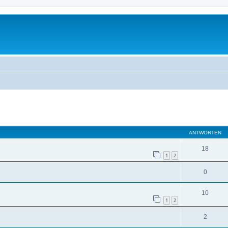
eiterte Suche
ANTWORTEN
18
1
2
0
10
1
2
2