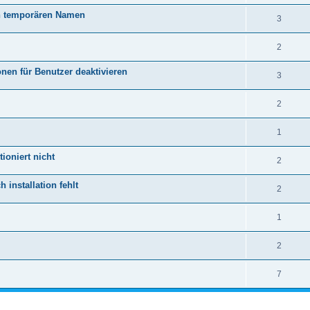
en temporären Namen
3
2
nen für Benutzer deaktivieren
3
2
1
ioniert nicht
2
installation fehlt
2
1
2
7