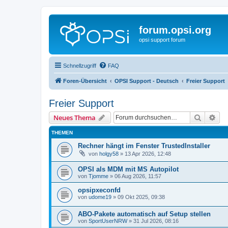
forum.opsi.org
opsi support forum
Schnellzugriff
FAQ
Foren-Übersicht
OPSI Support - Deutsch
Freier Support
Freier Support
Suche
Erw
Neues Thema
THEMEN
Rechner hängt im Fenster TrustedInstaller
von
holgy58
»
13 Apr 2026, 12:48
OPSI als MDM mit MS Autopilot
von
Tjomme
»
06 Aug 2026, 11:57
opsipxeconfd
von
udome19
»
09 Okt 2025, 09:38
ABO-Pakete automatisch auf Setup stellen
von
SportUserNRW
»
31 Jul 2026, 08:16