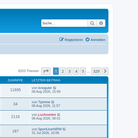
Suche
Erweiterte Suche
Registrieren
Anmelden
Seite
1
von
329
1
2
3
4
5
329
Nächste
8203 Themen
…
ZUGRIFFE
LETZTER BEITRAG
von
isnoguter
11695
06 Aug 2026, 15:09
von
Tjomme
34
06 Aug 2026, 11:57
von
j.schneider
2118
06 Aug 2026, 08:01
von
SportUserNRW
187
31 Jul 2026, 10:06