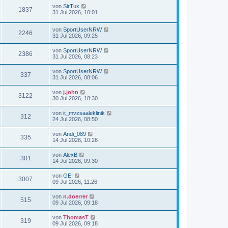
von
SirTux
1837
31 Jul 2026, 10:01
von
SportUserNRW
2246
31 Jul 2026, 09:25
von
SportUserNRW
2386
31 Jul 2026, 08:23
von
SportUserNRW
337
31 Jul 2026, 08:06
von
j.john
3122
30 Jul 2026, 18:30
von
it_mvzsaaleklinik
312
24 Jul 2026, 08:50
von
Andi_089
335
14 Jul 2026, 10:26
von
AlexB
301
14 Jul 2026, 09:30
von
GEI
3007
09 Jul 2026, 11:26
von
n.doerrer
515
09 Jul 2026, 09:18
von
ThomasT
319
09 Jul 2026, 09:18