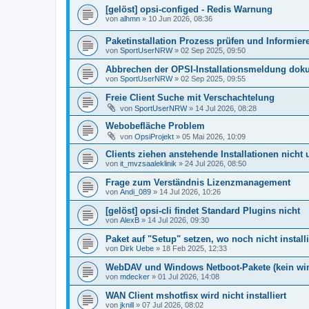
[gelöst] opsi-configed - Redis Warnung
von
alhmn
»
10 Jun 2026, 08:36
Paketinstallation Prozess prüfen und Informier
von
SportUserNRW
»
02 Sep 2025, 09:50
Abbrechen der OPSI-Installationsmeldung dok
von
SportUserNRW
»
02 Sep 2025, 09:55
Freie Client Suche mit Verschachtelung
von
SportUserNRW
»
14 Jul 2026, 08:28
Webobefläche Problem
von
OpsiProjekt
»
05 Mai 2026, 10:09
Clients ziehen anstehende Installationen nicht
von
it_mvzsaaleklinik
»
24 Jul 2026, 08:50
Frage zum Verständnis Lizenzmanagement
von
Andi_089
»
14 Jul 2026, 10:26
[gelöst] opsi-cli findet Standard Plugins nicht
von
AlexB
»
14 Jul 2026, 09:30
Paket auf "Setup" setzen, wo noch nicht installi
von
Dirk Uebe
»
18 Feb 2025, 12:33
WebDAV und Windows Netboot-Pakete (kein w
von
mdecker
»
01 Jul 2026, 14:08
WAN Client mshotfisx wird nicht installiert
von
jknill
»
07 Jul 2026, 08:02