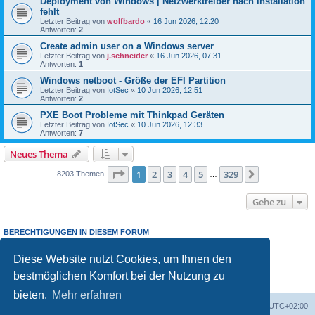
Deployment von Windows | Netzwerktreiber nach installation
fehlt
Letzter Beitrag von
wolfbardo
«
16 Jun 2026, 12:20
Antworten:
2
Create admin user on a Windows server
Letzter Beitrag von
j.schneider
«
16 Jun 2026, 07:31
Antworten:
1
Windows netboot - Größe der EFI Partition
Letzter Beitrag von
IotSec
«
10 Jun 2026, 12:51
Antworten:
2
PXE Boot Probleme mit Thinkpad Geräten
Letzter Beitrag von
IotSec
«
10 Jun 2026, 12:33
Antworten:
7
Neues Thema
Seite
1
von
329
1
2
3
4
5
329
Nächste
8203 Themen
…
Gehe zu
BERECHTIGUNGEN IN DIESEM FORUM
Sie dürfen
keine
neuen Themen in diesem Forum erstellen.
Sie dürfen
keine
Antworten zu Themen in diesem Forum erstellen.
Diese Website nutzt Cookies, um Ihnen den
Sie dürfen Ihre Beiträge in diesem Forum
nicht
ändern.
bestmöglichen Komfort bei der Nutzung zu
Sie dürfen Ihre Beiträge in diesem Forum
nicht
löschen.
Sie dürfen
keine
Dateianhänge in diesem Forum erstellen.
bieten.
Mehr erfahren
Foren-Übersicht
Alle Cookies löschen
Alle Zeiten sind
UTC+02:00