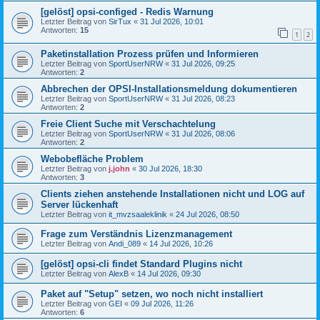
[gelöst] opsi-configed - Redis Warnung
Letzter Beitrag von
SirTux
«
31 Jul 2026, 10:01
Antworten:
15
1
2
Paketinstallation Prozess prüfen und Informieren
Letzter Beitrag von
SportUserNRW
«
31 Jul 2026, 09:25
Antworten:
2
Abbrechen der OPSI-Installationsmeldung dokumentieren
Letzter Beitrag von
SportUserNRW
«
31 Jul 2026, 08:23
Antworten:
2
Freie Client Suche mit Verschachtelung
Letzter Beitrag von
SportUserNRW
«
31 Jul 2026, 08:06
Antworten:
2
Webobefläche Problem
Letzter Beitrag von
j.john
«
30 Jul 2026, 18:30
Antworten:
3
Clients ziehen anstehende Installationen nicht und LOG auf
Server lückenhaft
Letzter Beitrag von
it_mvzsaaleklinik
«
24 Jul 2026, 08:50
Frage zum Verständnis Lizenzmanagement
Letzter Beitrag von
Andi_089
«
14 Jul 2026, 10:26
[gelöst] opsi-cli findet Standard Plugins nicht
Letzter Beitrag von
AlexB
«
14 Jul 2026, 09:30
Paket auf "Setup" setzen, wo noch nicht installiert
Letzter Beitrag von
GEI
«
09 Jul 2026, 11:26
Antworten:
6