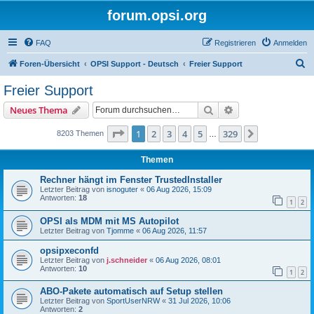
forum.opsi.org
FAQ
Registrieren
Anmelden
S
Foren-Übersicht
OPSI Support - Deutsch
Freier Support
u
Freier Support
c
Suche
Erweiterte Suche
Neues Thema
h
e
Seite
1
von
329
1
2
3
4
5
329
Nächste
8203 Themen
…
Themen
Rechner hängt im Fenster TrustedInstaller
Letzter Beitrag von
isnoguter
«
06 Aug 2026, 15:09
Antworten:
18
1
2
OPSI als MDM mit MS Autopilot
Letzter Beitrag von
Tjomme
«
06 Aug 2026, 11:57
opsipxeconfd
Letzter Beitrag von
j.schneider
«
06 Aug 2026, 08:01
Antworten:
10
1
2
ABO-Pakete automatisch auf Setup stellen
Letzter Beitrag von
SportUserNRW
«
31 Jul 2026, 10:06
Antworten:
2