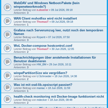
WebDAV und Windows Netboot-Pakete (kein
winpenetworkmode?)
Letzter Beitrag von
n.doerrer
«
09 Jul 2026, 09:18
Antworten:
3
WAN Client mshotfisx wird nicht installiert
Letzter Beitrag von
ThomasT
«
09 Jul 2026, 09:18
Antworten:
1
Grafana nach Serverumzug leer, nutzt noch den temporären
Namen
Letzter Beitrag von
Rzpertt
«
07 Jul 2026, 07:50
Antworten:
3
WoL Docker-compose hostcontrol.conf
Letzter Beitrag von
ThomasT
«
30 Jun 2026, 12:05
Antworten:
2
Benachrichtigungen über anstehende Installationen für
Benutzer deaktivieren
Letzter Beitrag von
HW_BM
«
29 Jun 2026, 10:11
Antworten:
3
winpePartitionSize wie vergrößern?
Letzter Beitrag von
U.Schroeder
«
18 Jun 2026, 14:38
Antworten:
2
Was ist mit osd-lib.opsiscript passiert?
Letzter Beitrag von
maniac
«
18 Jun 2026, 11:59
Antworten:
1
health-check monitoring mit Docker-Image funktioniert nicht
Letzter Beitrag von
mdecker
«
18 Jun 2026, 08:48
Antworten:
2