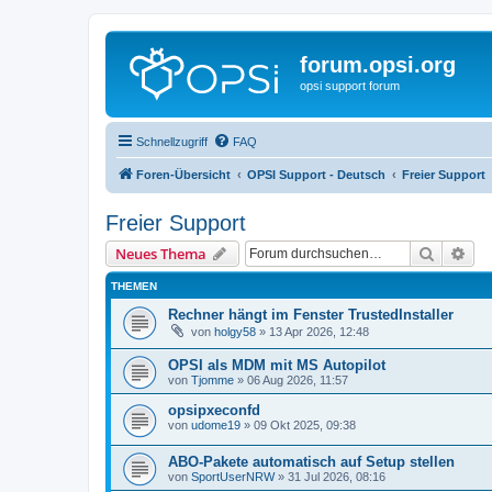
forum.opsi.org
opsi support forum
Schnellzugriff
FAQ
Foren-Übersicht
OPSI Support - Deutsch
Freier Support
Freier Support
Suche
Erw
Neues Thema
THEMEN
Rechner hängt im Fenster TrustedInstaller
von
holgy58
»
13 Apr 2026, 12:48
OPSI als MDM mit MS Autopilot
von
Tjomme
»
06 Aug 2026, 11:57
opsipxeconfd
von
udome19
»
09 Okt 2025, 09:38
ABO-Pakete automatisch auf Setup stellen
von
SportUserNRW
»
31 Jul 2026, 08:16