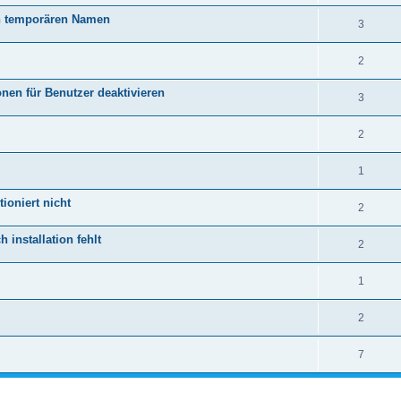
en temporären Namen
3
2
nen für Benutzer deaktivieren
3
2
1
ioniert nicht
2
installation fehlt
2
1
2
7