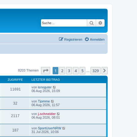
Suche
Erweiterte Suche
Registrieren
Anmelden
Seite
1
von
329
1
2
3
4
5
329
Nächste
8203 Themen
…
ZUGRIFFE
LETZTER BEITRAG
von
isnoguter
11691
06 Aug 2026, 15:09
von
Tjomme
32
06 Aug 2026, 11:57
von
j.schneider
2117
06 Aug 2026, 08:01
von
SportUserNRW
187
31 Jul 2026, 10:06