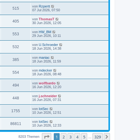
von
Rzpertt
515
07 Jul 2026, 07:50
von
ThomasT
405
30 Jun 2026, 12:05
von
HW_BM
553
29 Jun 2026, 10:11
von
U.Schroeder
532
18 Jun 2026, 14:38
von
maniac
385
18 Jun 2026, 11:59
von
mdecker
554
18 Jun 2026, 08:48
von
wolfbardo
494
16 Jun 2026, 12:20
von
j.schneider
448
16 Jun 2026, 07:31
von
IotSec
1755
10 Jun 2026, 12:51
von
IotSec
86811
10 Jun 2026, 12:33
Seite
1
von
329
1
2
3
4
5
329
Nächste
8203 Themen
…