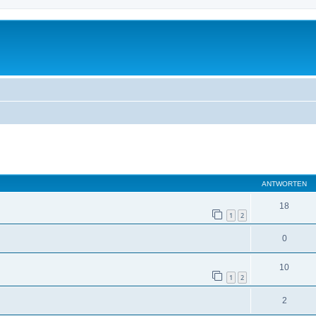
eiterte Suche
ANTWORTEN
18
1
2
0
10
1
2
2