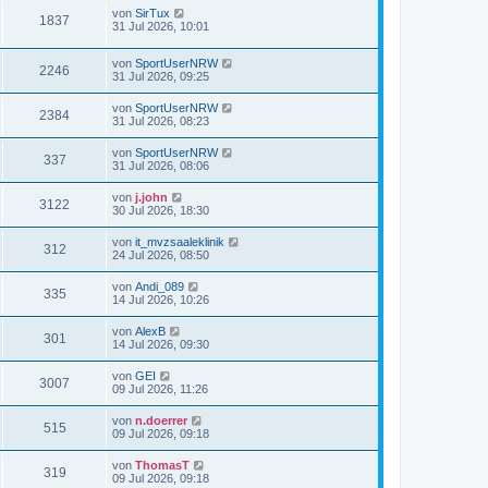
von
SirTux
1837
31 Jul 2026, 10:01
von
SportUserNRW
2246
31 Jul 2026, 09:25
von
SportUserNRW
2384
31 Jul 2026, 08:23
von
SportUserNRW
337
31 Jul 2026, 08:06
von
j.john
3122
30 Jul 2026, 18:30
von
it_mvzsaaleklinik
312
24 Jul 2026, 08:50
von
Andi_089
335
14 Jul 2026, 10:26
von
AlexB
301
14 Jul 2026, 09:30
von
GEI
3007
09 Jul 2026, 11:26
von
n.doerrer
515
09 Jul 2026, 09:18
von
ThomasT
319
09 Jul 2026, 09:18