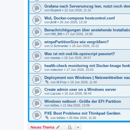
Grafana nach Serverumzug leer, nutzt noch d
von
Rzpertt
»
22 Jun 2026, 11:15
WoL Docker-compose hostcontrol.conf
von
jknill
»
26 Jun 2026, 13:18
Benachrichtigungen über anstehende Installatio
von
HW_BM
»
17 Jun 2026, 14:08
winpePartitionSize wie vergrößern?
von
U.Schroeder
»
18 Jun 2026, 10:22
Was ist mit osd-lib.opsiscript passiert?
von
maniac
»
18 Jun 2026, 09:57
health-check monitoring mit Docker-Image funkt
von
mdecker
»
17 Jun 2026, 15:03
Deployment von Windows | Netzwerktreiber nach 
von
M.Frey
»
16 Jun 2026, 11:40
Create admin user on a Windows server
von
Lazzas
»
16 Jun 2026, 06:44
Windows netboot - Größe der EFI Partition
von
IotSec
»
21 Mai 2026, 13:09
PXE Boot Probleme mit Thinkpad Geräten
von
IotSec
»
05 Mär 2026, 11:26
Neues Thema