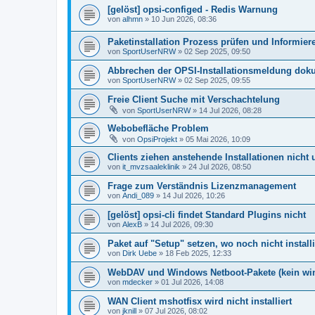
[gelöst] opsi-configed - Redis Warnung
von
alhmn
»
10 Jun 2026, 08:36
Paketinstallation Prozess prüfen und Informier
von
SportUserNRW
»
02 Sep 2025, 09:50
Abbrechen der OPSI-Installationsmeldung dok
von
SportUserNRW
»
02 Sep 2025, 09:55
Freie Client Suche mit Verschachtelung
von
SportUserNRW
»
14 Jul 2026, 08:28
Webobefläche Problem
von
OpsiProjekt
»
05 Mai 2026, 10:09
Clients ziehen anstehende Installationen nicht
von
it_mvzsaaleklinik
»
24 Jul 2026, 08:50
Frage zum Verständnis Lizenzmanagement
von
Andi_089
»
14 Jul 2026, 10:26
[gelöst] opsi-cli findet Standard Plugins nicht
von
AlexB
»
14 Jul 2026, 09:30
Paket auf "Setup" setzen, wo noch nicht installi
von
Dirk Uebe
»
18 Feb 2025, 12:33
WebDAV und Windows Netboot-Pakete (kein w
von
mdecker
»
01 Jul 2026, 14:08
WAN Client mshotfisx wird nicht installiert
von
jknill
»
07 Jul 2026, 08:02