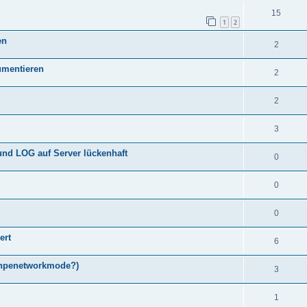
15
1
2
en
2
umentieren
2
2
3
 und LOG auf Server lückenhaft
0
0
0
ert
6
inpenetworkmode?)
3
1