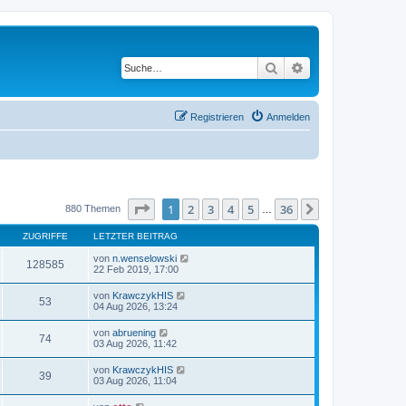
Suche
Erweiterte Suche
Registrieren
Anmelden
Seite
1
von
36
1
2
3
4
5
36
Nächste
880 Themen
…
ZUGRIFFE
LETZTER BEITRAG
von
n.wenselowski
128585
22 Feb 2019, 17:00
von
KrawczykHIS
53
04 Aug 2026, 13:24
von
abruening
74
03 Aug 2026, 11:42
von
KrawczykHIS
39
03 Aug 2026, 11:04