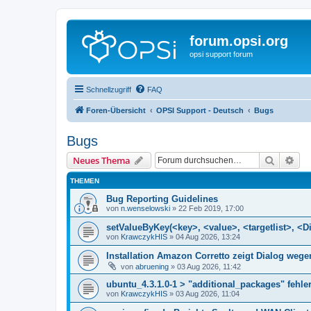
forum.opsi.org
opsi support forum
Schnellzugriff
FAQ
Foren-Übersicht
OPSI Support - Deutsch
Bugs
Bugs
Suche
Erw
Neues Thema
THEMEN
Bug Reporting Guidelines
von
n.wenselowski
»
22 Feb 2019, 17:00
setValueByKey(<key>, <value>, <targetlist>, <Di
von
KrawczykHIS
»
04 Aug 2026, 13:24
Installation Amazon Corretto zeigt Dialog we
von
abruening
»
03 Aug 2026, 11:42
ubuntu_4.3.1.0-1 > "additional_packages" fehler
von
KrawczykHIS
»
03 Aug 2026, 11:04