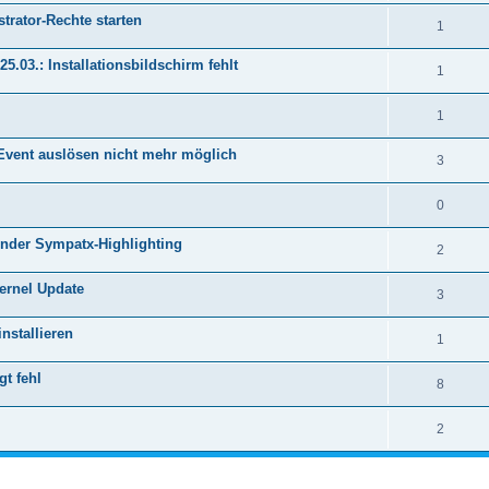
trator-Rechte starten
1
5.03.: Installationsbildschirm fehlt
1
1
-Event auslösen nicht mehr möglich
3
0
lender Sympatx-Highlighting
2
Kernel Update
3
installieren
1
t fehl
8
2