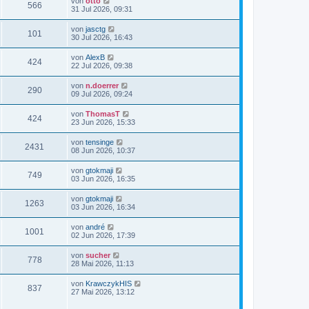
von
otto
566
31 Jul 2026, 09:31
von
jasctg
101
30 Jul 2026, 16:43
von
AlexB
424
22 Jul 2026, 09:38
von
n.doerrer
290
09 Jul 2026, 09:24
von
ThomasT
424
23 Jun 2026, 15:33
von
tensinge
2431
08 Jun 2026, 10:37
von
gtokmaji
749
03 Jun 2026, 16:35
von
gtokmaji
1263
03 Jun 2026, 16:34
von
andré
1001
02 Jun 2026, 17:39
von
sucher
778
28 Mai 2026, 11:13
von
KrawczykHIS
837
27 Mai 2026, 13:12