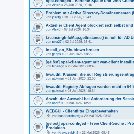
opsi-configed - Berichte Spalte und WAN Client
von
AlexB
»
23 Jun 2026, 09:46
Problem mit Active Directory-Domänennamen (FQ
von
jasctg
»
30 Jul 2026, 16:43
Aktueller Client Agent blockiert sich selbst und
von
AlexB
»
07 Jul 2026, 10:34
LicensingInfoMap.getInstance() is null für AD-U
von
tolot27
»
02 Jul 2026, 15:41
Install_on_Shutdown broken
von
gsops
»
22 Jun 2026, 09:22
[gelöst] opsi-client-agent mit wan-client install
von
tensinge
»
29 Mai 2026, 08:46
hwaudit: Klassen, die nur Registrierungseinträ
von
gtokmaji
»
01 Jun 2026, 22:50
hwaudit: Registry-Abfragen werden nicht in 64-
von
gtokmaji
»
03 Jun 2026, 16:34
Anzahl der Auswahl bei Anforderung der Sessi
von
andré
»
19 Mai 2026, 18:21
WEBGUI - Clientfilter Eingabeverhalten
von
busabernhardg
»
20 Mai 2026, 08:31
[gelöst] opsi-configed - Freie Client-Suche : P
Produkten.
von
KrawczykHIS
»
21 Mai 2026, 09:45