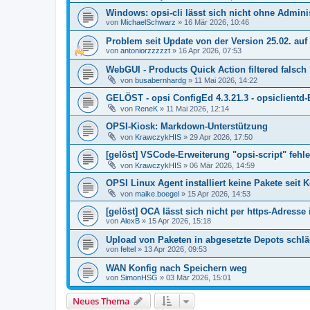
Windows: opsi-cli lässt sich nicht ohne Adminis
von
MichaelSchwarz
»
16 Mär 2026, 10:46
Problem seit Update von der Version 25.02. auf 2
von
antoniorzzzzzt
»
16 Apr 2026, 07:53
WebGUI - Products Quick Action filtered falsch
von
busabernhardg
»
11 Mai 2026, 14:22
GELÖST - opsi ConfigEd 4.3.21.3 - opsiclientd
von
ReneK
»
11 Mai 2026, 12:14
OPSI-Kiosk: Markdown-Unterstützung
von
KrawczykHIS
»
29 Apr 2026, 17:50
[gelöst] VSCode-Erweiterung "opsi-script" feh
von
KrawczykHIS
»
06 Mär 2026, 14:59
OPSI Linux Agent installiert keine Pakete seit 
von
maike.boegel
»
15 Apr 2026, 14:53
[gelöst] OCA lässt sich nicht per https-Adresse 
von
AlexB
»
15 Apr 2026, 15:18
Upload von Paketen in abgesetzte Depots schläg
von
feltel
»
13 Apr 2026, 09:53
WAN Konfig nach Speichern weg
von
SimonHSG
»
03 Mär 2026, 15:01
Neues Thema