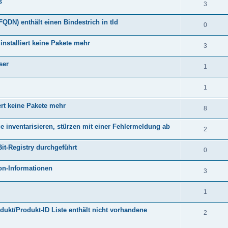
s
3
DN) enthält einen Bindestrich in tld
0
 installiert keine Pakete mehr
3
ser
1
1
iert keine Pakete mehr
8
ge inventarisieren, stürzen mit einer Fehlermeldung ab
2
Bit-Registry durchgeführt
0
on-Informationen
3
1
rodukt/Produkt-ID Liste enthält nicht vorhandene
2