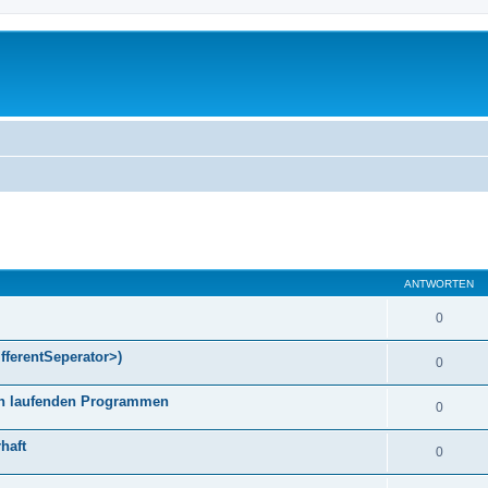
eiterte Suche
ANTWORTEN
0
fferentSeperator>)
0
gen laufenden Programmen
0
haft
0