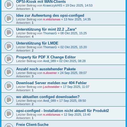
OPSI-Kiosk mit WAN-Clients
Letzter Beitrag von
KrawczykHIS
«
19 Dez 2025, 14:53
Antworten:
1
Idee zur Aufwertung des opsi-configed
Letzter Beitrag von
n.vidziunas
«
13 Nov 2025, 14:35
Antworten:
1
Unterstützung für mint 22.2 „Zara“
Letzter Beitrag von
ThomasG
«
08 Okt 2025, 15:25
Antworten:
4
Unterstützung für LMDE
Letzter Beitrag von
ThomasG
«
02 Okt 2025, 15:20
Antworten:
2
Property für PDF X Change Editor
Letzter Beitrag von
Andi_089
«
02 Okt 2025, 08:28
Anzahl noch ausstehender Pakete
Letzter Beitrag von
n.doerrer
«
24 Sep 2025, 09:07
Antworten:
3
Download Server melden nur 404 Fehler
Letzter Beitrag von
j.schneider
«
17 Sep 2025, 11:07
Antworten:
1
wo aktuellen configed downloaden?
Letzter Beitrag von
Andi_089
«
17 Sep 2025, 09:50
Antworten:
2
opsi-configed - Installation nicht aktuell für Produkt2
Letzter Beitrag von
n.vidziunas
«
12 Sep 2025, 13:40
Antworten:
1
Freie Client-Suche