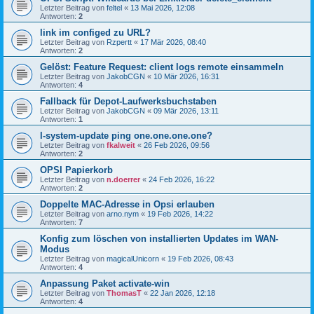
Letzter Beitrag von
feltel
«
13 Mai 2026, 12:08
Antworten:
2
link im configed zu URL?
Letzter Beitrag von
Rzpertt
«
17 Mär 2026, 08:40
Antworten:
2
Gelöst: Feature Request: client logs remote einsammeln
Letzter Beitrag von
JakobCGN
«
10 Mär 2026, 16:31
Antworten:
4
Fallback für Depot-Laufwerksbuchstaben
Letzter Beitrag von
JakobCGN
«
09 Mär 2026, 13:11
Antworten:
1
l-system-update ping one.one.one.one?
Letzter Beitrag von
fkalweit
«
26 Feb 2026, 09:56
Antworten:
2
OPSI Papierkorb
Letzter Beitrag von
n.doerrer
«
24 Feb 2026, 16:22
Antworten:
2
Doppelte MAC-Adresse in Opsi erlauben
Letzter Beitrag von
arno.nym
«
19 Feb 2026, 14:22
Antworten:
7
Konfig zum löschen von installierten Updates im WAN-
Modus
Letzter Beitrag von
magicalUnicorn
«
19 Feb 2026, 08:43
Antworten:
4
Anpassung Paket activate-win
Letzter Beitrag von
ThomasT
«
22 Jan 2026, 12:18
Antworten:
4