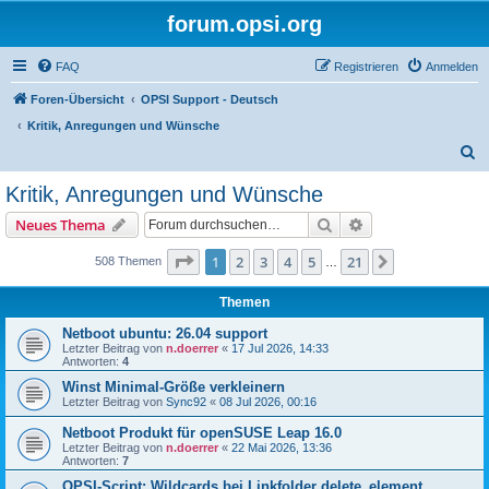
forum.opsi.org
FAQ
Registrieren
Anmelden
Foren-Übersicht
OPSI Support - Deutsch
Kritik, Anregungen und Wünsche
S
u
Kritik, Anregungen und Wünsche
c
Suche
Erweiterte Suche
Neues Thema
h
e
Seite
1
von
21
1
2
3
4
5
21
Nächste
508 Themen
…
Themen
Netboot ubuntu: 26.04 support
Letzter Beitrag von
n.doerrer
«
17 Jul 2026, 14:33
Antworten:
4
Winst Minimal-Größe verkleinern
Letzter Beitrag von
Sync92
«
08 Jul 2026, 00:16
Netboot Produkt für openSUSE Leap 16.0
Letzter Beitrag von
n.doerrer
«
22 Mai 2026, 13:36
Antworten:
7
OPSI-Script: Wildcards bei Linkfolder delete_element