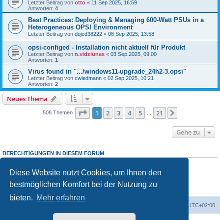
Letzter Beitrag von
otto
«
11 Sep 2025, 16:59
Antworten:
4
Best Practices: Deploying & Managing 600-Watt PSUs in a
Heterogeneous OPSI Environment
Letzter Beitrag von
dojed38222
«
08 Sep 2025, 13:58
opsi-configed - Installation nicht aktuell für Produkt
Letzter Beitrag von
n.vidziunas
«
03 Sep 2025, 09:00
Antworten:
1
Virus found in ".../windows11-upgrade_24h2-3.opsi"
Letzter Beitrag von
cwiedmann
«
02 Sep 2025, 10:21
Antworten:
2
Neues Thema
Seite
1
von
21
1
2
3
4
5
21
Nächste
508 Themen
…
Gehe zu
BERECHTIGUNGEN IN DIESEM FORUM
Sie dürfen
keine
neuen Themen in diesem Forum erstellen.
Sie dürfen
keine
Antworten zu Themen in diesem Forum erstellen.
Diese Website nutzt Cookies, um Ihnen den
Sie dürfen Ihre Beiträge in diesem Forum
nicht
ändern.
bestmöglichen Komfort bei der Nutzung zu
Sie dürfen Ihre Beiträge in diesem Forum
nicht
löschen.
Sie dürfen
keine
Dateianhänge in diesem Forum erstellen.
bieten.
Mehr erfahren
Foren-Übersicht
Alle Cookies löschen
Alle Zeiten sind
UTC+02:00