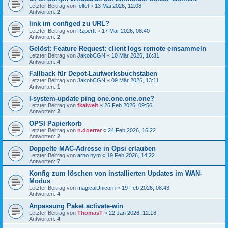
Letzter Beitrag von
feltel
«
13 Mai 2026, 12:08
Antworten:
2
link im configed zu URL?
Letzter Beitrag von
Rzpertt
«
17 Mär 2026, 08:40
Antworten:
2
Gelöst: Feature Request: client logs remote einsammeln
Letzter Beitrag von
JakobCGN
«
10 Mär 2026, 16:31
Antworten:
4
Fallback für Depot-Laufwerksbuchstaben
Letzter Beitrag von
JakobCGN
«
09 Mär 2026, 13:11
Antworten:
1
l-system-update ping one.one.one.one?
Letzter Beitrag von
fkalweit
«
26 Feb 2026, 09:56
Antworten:
2
OPSI Papierkorb
Letzter Beitrag von
n.doerrer
«
24 Feb 2026, 16:22
Antworten:
2
Doppelte MAC-Adresse in Opsi erlauben
Letzter Beitrag von
arno.nym
«
19 Feb 2026, 14:22
Antworten:
7
Konfig zum löschen von installierten Updates im WAN-
Modus
Letzter Beitrag von
magicalUnicorn
«
19 Feb 2026, 08:43
Antworten:
4
Anpassung Paket activate-win
Letzter Beitrag von
ThomasT
«
22 Jan 2026, 12:18
Antworten:
4