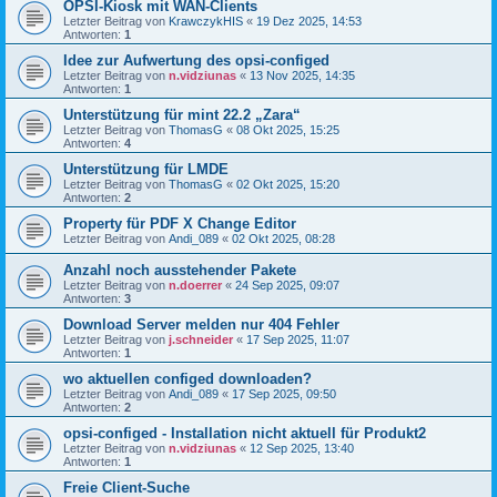
OPSI-Kiosk mit WAN-Clients
Letzter Beitrag von
KrawczykHIS
«
19 Dez 2025, 14:53
Antworten:
1
Idee zur Aufwertung des opsi-configed
Letzter Beitrag von
n.vidziunas
«
13 Nov 2025, 14:35
Antworten:
1
Unterstützung für mint 22.2 „Zara“
Letzter Beitrag von
ThomasG
«
08 Okt 2025, 15:25
Antworten:
4
Unterstützung für LMDE
Letzter Beitrag von
ThomasG
«
02 Okt 2025, 15:20
Antworten:
2
Property für PDF X Change Editor
Letzter Beitrag von
Andi_089
«
02 Okt 2025, 08:28
Anzahl noch ausstehender Pakete
Letzter Beitrag von
n.doerrer
«
24 Sep 2025, 09:07
Antworten:
3
Download Server melden nur 404 Fehler
Letzter Beitrag von
j.schneider
«
17 Sep 2025, 11:07
Antworten:
1
wo aktuellen configed downloaden?
Letzter Beitrag von
Andi_089
«
17 Sep 2025, 09:50
Antworten:
2
opsi-configed - Installation nicht aktuell für Produkt2
Letzter Beitrag von
n.vidziunas
«
12 Sep 2025, 13:40
Antworten:
1
Freie Client-Suche