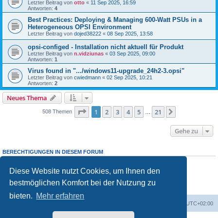
Letzter Beitrag von
otto
«
11 Sep 2025, 16:59
Antworten:
4
Best Practices: Deploying & Managing 600-Watt PSUs in a
Heterogeneous OPSI Environment
Letzter Beitrag von
dojed38222
«
08 Sep 2025, 13:58
opsi-configed - Installation nicht aktuell für Produkt
Letzter Beitrag von
n.vidziunas
«
03 Sep 2025, 09:00
Antworten:
1
Virus found in ".../windows11-upgrade_24h2-3.opsi"
Letzter Beitrag von
cwiedmann
«
02 Sep 2025, 10:21
Antworten:
2
Neues Thema
Seite
1
von
21
1
2
3
4
5
21
Nächste
508 Themen
…
Gehe zu
BERECHTIGUNGEN IN DIESEM FORUM
Sie dürfen
keine
neuen Themen in diesem Forum erstellen.
Sie dürfen
keine
Antworten zu Themen in diesem Forum erstellen.
Diese Website nutzt Cookies, um Ihnen den
Sie dürfen Ihre Beiträge in diesem Forum
nicht
ändern.
bestmöglichen Komfort bei der Nutzung zu
Sie dürfen Ihre Beiträge in diesem Forum
nicht
löschen.
Sie dürfen
keine
Dateianhänge in diesem Forum erstellen.
bieten.
Mehr erfahren
Foren-Übersicht
Alle Cookies löschen
Alle Zeiten sind
UTC+02:00