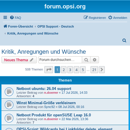
forum.opsi.org
FAQ
Registrieren
Anmelden
Foren-Übersicht
OPSI Support - Deutsch
Kritik, Anregungen und Wünsche
S
u
Kritik, Anregungen und Wünsche
c
Suche
Erweiterte Suche
Neues Thema
h
e
Seite
1
von
21
1
2
3
4
5
21
Nächste
508 Themen
…
Themen
Netboot ubuntu: 26.04 support
Letzter Beitrag von
n.doerrer
«
17 Jul 2026, 14:33
Antworten:
4
Winst Minimal-Größe verkleinern
Letzter Beitrag von
Sync92
«
08 Jul 2026, 00:16
Netboot Produkt für openSUSE Leap 16.0
Letzter Beitrag von
n.doerrer
«
22 Mai 2026, 13:36
Antworten:
7
OPSI-Script: Wildcards bei Linkfolder delete_element