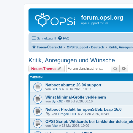
forum.opsi.org
opsi support forum
Schnellzugriff
FAQ
Foren-Übersicht
OPSI Support - Deutsch
Kritik, Anreg
Kritik, Anregungen und Wünsche
Suche
Erw
Neues Thema
THEMEN
Netboot ubuntu: 26.04 support
von
SirTux
»
07 Jul 2026, 10:37
Winst Minimal-Größe verkleinern
von
Sync92
»
08 Jul 2026, 00:16
Netboot Produkt für openSUSE Leap 16.0
von
GregorEDCE
»
25 Feb 2026, 10:49
OPSI-Script: Wildcards bei Linkfolder delete_e
von
feltel
»
13 Mai 2026, 10:00