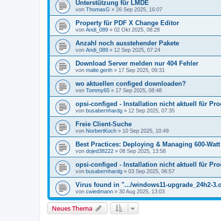
Unterstützung für LMDE
von
ThomasG
»
26 Sep 2025, 16:07
Property für PDF X Change Editor
von
Andi_089
»
02 Okt 2025, 08:28
Anzahl noch ausstehender Pakete
von
Andi_089
»
12 Sep 2025, 07:24
Download Server melden nur 404 Fehler
von
malte.gerth
»
17 Sep 2025, 09:31
wo aktuellen configed downloaden?
von
Tommy65
»
17 Sep 2025, 08:48
opsi-configed - Installation nicht aktuell für Pr
von
busabernhardg
»
12 Sep 2025, 07:35
Freie Client-Suche
von
NorbertKoch
»
10 Sep 2025, 10:49
Best Practices: Deploying & Managing 600-Wat
von
dojed38222
»
08 Sep 2025, 13:58
opsi-configed - Installation nicht aktuell für Pr
von
busabernhardg
»
03 Sep 2025, 06:57
Virus found in ".../windows11-upgrade_24h2-3.
von
cwiedmann
»
30 Aug 2025, 13:03
Neues Thema