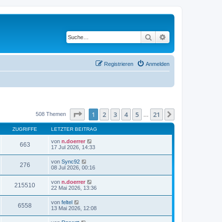
Suche
Erweiterte Suche
Registrieren
Anmelden
Seite
1
von
21
1
2
3
4
5
21
Nächste
508 Themen
…
ZUGRIFFE
LETZTER BEITRAG
von
n.doerrer
663
17 Jul 2026, 14:33
von
Sync92
276
08 Jul 2026, 00:16
von
n.doerrer
215510
22 Mai 2026, 13:36
von
feltel
6558
13 Mai 2026, 12:08