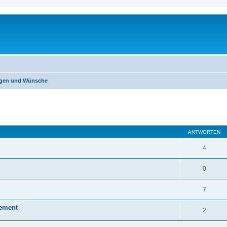
ungen und Wünsche
eiterte Suche
ANTWORTEN
4
0
7
lement
2