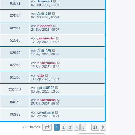
von
ThomasG
83091
02 Okt 2025, 15:20
von
Andi_089
82095
02 Okt 2025, 08:28
von
n.doerrer
88587
24 Sep 2025, 09:07
von
j.schneider
52545
17 Sep 2025, 11:07
von
Andi_089
83965
17 Sep 2025, 09:50
von
n.vidziunas
82263
12 Sep 2025, 13:40
von
otto
95186
11 Sep 2025, 16:59
von
dojed38222
702113
08 Sep 2025, 13:58
von
n.vidziunas
84075
03 Sep 2025, 09:00
von
cwiedmann
86863
02 Sep 2025, 10:21
Seite
1
von
21
1
2
3
4
5
21
Nächste
508 Themen
…