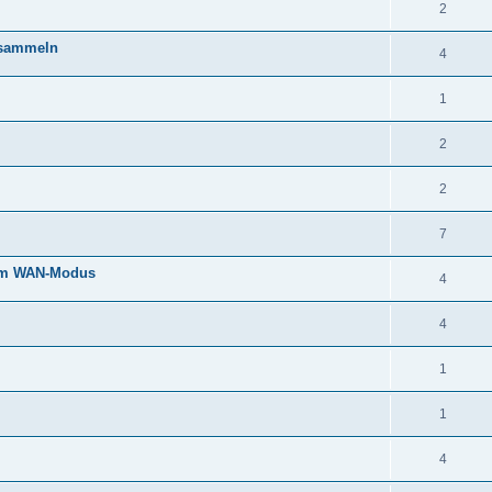
2
insammeln
4
1
2
2
7
 im WAN-Modus
4
4
1
1
4