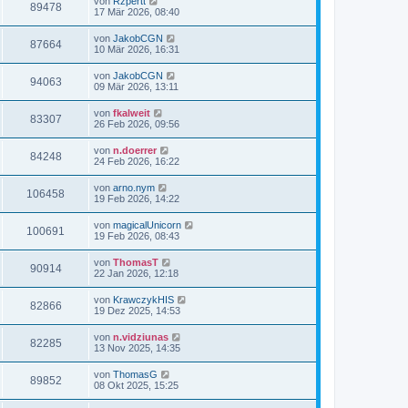
von
Rzpertt
89478
17 Mär 2026, 08:40
von
JakobCGN
87664
10 Mär 2026, 16:31
von
JakobCGN
94063
09 Mär 2026, 13:11
von
fkalweit
83307
26 Feb 2026, 09:56
von
n.doerrer
84248
24 Feb 2026, 16:22
von
arno.nym
106458
19 Feb 2026, 14:22
von
magicalUnicorn
100691
19 Feb 2026, 08:43
von
ThomasT
90914
22 Jan 2026, 12:18
von
KrawczykHIS
82866
19 Dez 2025, 14:53
von
n.vidziunas
82285
13 Nov 2025, 14:35
von
ThomasG
89852
08 Okt 2025, 15:25