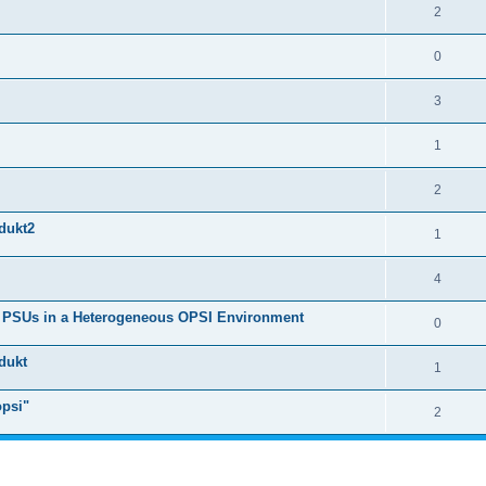
2
0
3
1
2
odukt2
1
4
t PSUs in a Heterogeneous OPSI Environment
0
odukt
1
opsi"
2