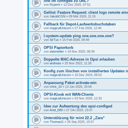
link im configed zu URL?
von
Rzpertt
»
12 Dez 2025, 07:51
Gelöst: Feature Request: client logs remote e
von
JakobCGN
»
09 Mär 2026, 11:19
Fallback für Depot-Laufwerksbuchstaben
von
magicalUnicorn
»
27 Feb 2026, 12:40
l-system-update ping one.one.one.one?
von
SirTux
»
15 Feb 2026, 09:48
OPSI Papierkorb
von
datenteiler
»
19 Nov 2025, 08:39
Doppelte MAC-Adresse in Opsi erlauben
von
andreas
»
25 Nov 2022, 11:28
Konfig zum löschen von installierten Updates
von
magicalUnicorn
»
16 Dez 2024, 09:53
Anpassung Paket activate-win
von
chris_10
»
13 Jan 2026, 20:06
OPSI-Kiosk mit WAN-Clients
von
magicalUnicorn
»
03 Nov 2025, 12:33
Idee zur Aufwertung des opsi-configed
von
Andi_089
»
27 Okt 2025, 15:07
Unterstützung für mint 22.2 „Zara“
von
ThomasG
»
26 Sep 2025, 15:57