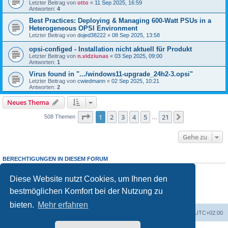
Letzter Beitrag von
otto
«
11 Sep 2025, 16:59
Antworten:
4
Best Practices: Deploying & Managing 600-Watt PSUs in a
Heterogeneous OPSI Environment
Letzter Beitrag von
dojed38222
«
08 Sep 2025, 13:58
opsi-configed - Installation nicht aktuell für Produkt
Letzter Beitrag von
n.vidziunas
«
03 Sep 2025, 09:00
Antworten:
1
Virus found in ".../windows11-upgrade_24h2-3.opsi"
Letzter Beitrag von
cwiedmann
«
02 Sep 2025, 10:21
Antworten:
2
Neues Thema
Seite
1
von
21
1
2
3
4
5
21
Nächste
508 Themen
…
Gehe zu
BERECHTIGUNGEN IN DIESEM FORUM
Sie dürfen
keine
neuen Themen in diesem Forum erstellen.
Sie dürfen
keine
Antworten zu Themen in diesem Forum erstellen.
Diese Website nutzt Cookies, um Ihnen den
Sie dürfen Ihre Beiträge in diesem Forum
nicht
ändern.
bestmöglichen Komfort bei der Nutzung zu
Sie dürfen Ihre Beiträge in diesem Forum
nicht
löschen.
Sie dürfen
keine
Dateianhänge in diesem Forum erstellen.
bieten.
Mehr erfahren
Foren-Übersicht
Alle Cookies löschen
Alle Zeiten sind
UTC+02:00