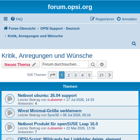
forum.opsi.org
FAQ
Registrieren
Anmelden
Foren-Übersicht
OPSI Support - Deutsch
Kritik, Anregungen und Wünsche
S
u
Kritik, Anregungen und Wünsche
c
Suche
Erweiterte Suche
Neues Thema
h
e
Seite
1
von
21
1
2
3
4
5
21
Nächste
508 Themen
…
Themen
Netboot ubuntu: 26.04 support
Letzter Beitrag von
n.doerrer
«
17 Jul 2026, 14:33
Antworten:
4
Winst Minimal-Größe verkleinern
Letzter Beitrag von
Sync92
«
08 Jul 2026, 00:16
Netboot Produkt für openSUSE Leap 16.0
Letzter Beitrag von
n.doerrer
«
22 Mai 2026, 13:36
Antworten:
7
OPSI-Script: Wildcards bei Linkfolder delete_element