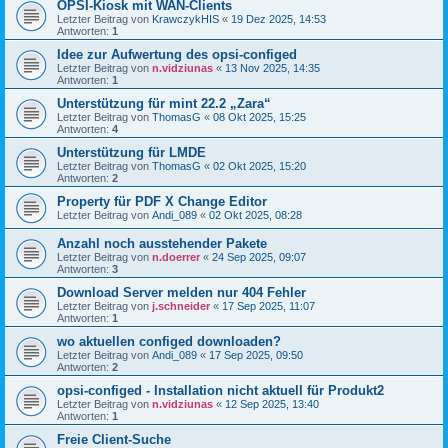
OPSI-Kiosk mit WAN-Clients
Letzter Beitrag von
KrawczykHIS
«
19 Dez 2025, 14:53
Antworten:
1
Idee zur Aufwertung des opsi-configed
Letzter Beitrag von
n.vidziunas
«
13 Nov 2025, 14:35
Antworten:
1
Unterstützung für mint 22.2 „Zara“
Letzter Beitrag von
ThomasG
«
08 Okt 2025, 15:25
Antworten:
4
Unterstützung für LMDE
Letzter Beitrag von
ThomasG
«
02 Okt 2025, 15:20
Antworten:
2
Property für PDF X Change Editor
Letzter Beitrag von
Andi_089
«
02 Okt 2025, 08:28
Anzahl noch ausstehender Pakete
Letzter Beitrag von
n.doerrer
«
24 Sep 2025, 09:07
Antworten:
3
Download Server melden nur 404 Fehler
Letzter Beitrag von
j.schneider
«
17 Sep 2025, 11:07
Antworten:
1
wo aktuellen configed downloaden?
Letzter Beitrag von
Andi_089
«
17 Sep 2025, 09:50
Antworten:
2
opsi-configed - Installation nicht aktuell für Produkt2
Letzter Beitrag von
n.vidziunas
«
12 Sep 2025, 13:40
Antworten:
1
Freie Client-Suche