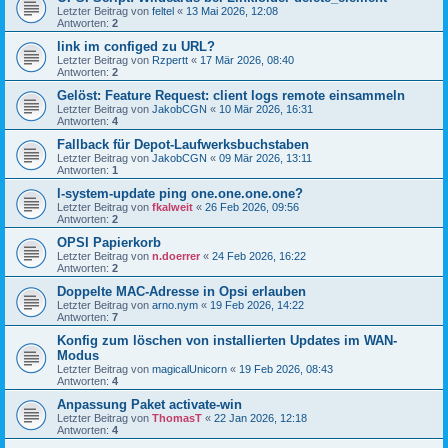
Letzter Beitrag von
feltel
«
13 Mai 2026, 12:08
Antworten:
2
link im configed zu URL?
Letzter Beitrag von
Rzpertt
«
17 Mär 2026, 08:40
Antworten:
2
Gelöst: Feature Request: client logs remote einsammeln
Letzter Beitrag von
JakobCGN
«
10 Mär 2026, 16:31
Antworten:
4
Fallback für Depot-Laufwerksbuchstaben
Letzter Beitrag von
JakobCGN
«
09 Mär 2026, 13:11
Antworten:
1
l-system-update ping one.one.one.one?
Letzter Beitrag von
fkalweit
«
26 Feb 2026, 09:56
Antworten:
2
OPSI Papierkorb
Letzter Beitrag von
n.doerrer
«
24 Feb 2026, 16:22
Antworten:
2
Doppelte MAC-Adresse in Opsi erlauben
Letzter Beitrag von
arno.nym
«
19 Feb 2026, 14:22
Antworten:
7
Konfig zum löschen von installierten Updates im WAN-
Modus
Letzter Beitrag von
magicalUnicorn
«
19 Feb 2026, 08:43
Antworten:
4
Anpassung Paket activate-win
Letzter Beitrag von
ThomasT
«
22 Jan 2026, 12:18
Antworten:
4