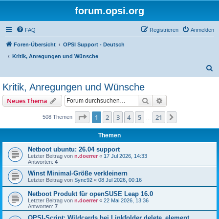
forum.opsi.org
FAQ
Registrieren
Anmelden
Foren-Übersicht
OPSI Support - Deutsch
Kritik, Anregungen und Wünsche
S
u
Kritik, Anregungen und Wünsche
c
Suche
Erweiterte Suche
Neues Thema
h
e
Seite
1
von
21
1
2
3
4
5
21
Nächste
508 Themen
…
Themen
Netboot ubuntu: 26.04 support
Letzter Beitrag von
n.doerrer
«
17 Jul 2026, 14:33
Antworten:
4
Winst Minimal-Größe verkleinern
Letzter Beitrag von
Sync92
«
08 Jul 2026, 00:16
Netboot Produkt für openSUSE Leap 16.0
Letzter Beitrag von
n.doerrer
«
22 Mai 2026, 13:36
Antworten:
7
OPSI-Script: Wildcards bei Linkfolder delete_element