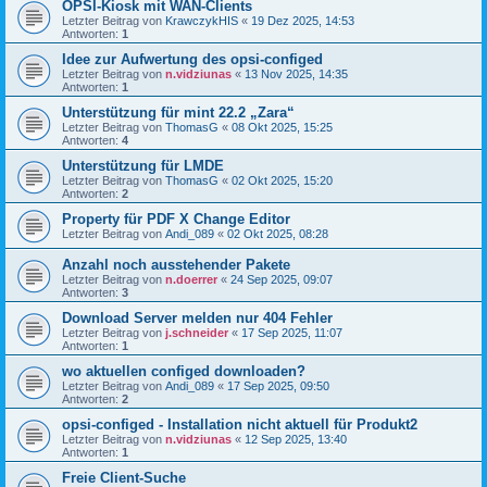
OPSI-Kiosk mit WAN-Clients
Letzter Beitrag von
KrawczykHIS
«
19 Dez 2025, 14:53
Antworten:
1
Idee zur Aufwertung des opsi-configed
Letzter Beitrag von
n.vidziunas
«
13 Nov 2025, 14:35
Antworten:
1
Unterstützung für mint 22.2 „Zara“
Letzter Beitrag von
ThomasG
«
08 Okt 2025, 15:25
Antworten:
4
Unterstützung für LMDE
Letzter Beitrag von
ThomasG
«
02 Okt 2025, 15:20
Antworten:
2
Property für PDF X Change Editor
Letzter Beitrag von
Andi_089
«
02 Okt 2025, 08:28
Anzahl noch ausstehender Pakete
Letzter Beitrag von
n.doerrer
«
24 Sep 2025, 09:07
Antworten:
3
Download Server melden nur 404 Fehler
Letzter Beitrag von
j.schneider
«
17 Sep 2025, 11:07
Antworten:
1
wo aktuellen configed downloaden?
Letzter Beitrag von
Andi_089
«
17 Sep 2025, 09:50
Antworten:
2
opsi-configed - Installation nicht aktuell für Produkt2
Letzter Beitrag von
n.vidziunas
«
12 Sep 2025, 13:40
Antworten:
1
Freie Client-Suche