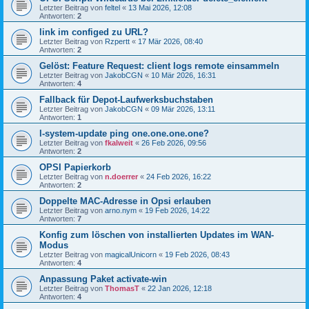
Letzter Beitrag von
feltel
«
13 Mai 2026, 12:08
Antworten:
2
link im configed zu URL?
Letzter Beitrag von
Rzpertt
«
17 Mär 2026, 08:40
Antworten:
2
Gelöst: Feature Request: client logs remote einsammeln
Letzter Beitrag von
JakobCGN
«
10 Mär 2026, 16:31
Antworten:
4
Fallback für Depot-Laufwerksbuchstaben
Letzter Beitrag von
JakobCGN
«
09 Mär 2026, 13:11
Antworten:
1
l-system-update ping one.one.one.one?
Letzter Beitrag von
fkalweit
«
26 Feb 2026, 09:56
Antworten:
2
OPSI Papierkorb
Letzter Beitrag von
n.doerrer
«
24 Feb 2026, 16:22
Antworten:
2
Doppelte MAC-Adresse in Opsi erlauben
Letzter Beitrag von
arno.nym
«
19 Feb 2026, 14:22
Antworten:
7
Konfig zum löschen von installierten Updates im WAN-
Modus
Letzter Beitrag von
magicalUnicorn
«
19 Feb 2026, 08:43
Antworten:
4
Anpassung Paket activate-win
Letzter Beitrag von
ThomasT
«
22 Jan 2026, 12:18
Antworten:
4