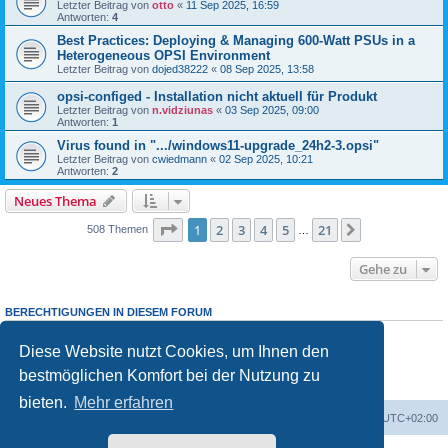
Letzter Beitrag von
otto
«
11 Sep 2025, 16:59
Antworten:
4
Best Practices: Deploying & Managing 600-Watt PSUs in a
Heterogeneous OPSI Environment
Letzter Beitrag von
dojed38222
«
08 Sep 2025, 13:58
opsi-configed - Installation nicht aktuell für Produkt
Letzter Beitrag von
n.vidziunas
«
03 Sep 2025, 09:00
Antworten:
1
Virus found in ".../windows11-upgrade_24h2-3.opsi"
Letzter Beitrag von
cwiedmann
«
02 Sep 2025, 10:21
Antworten:
2
Neues Thema
Seite
1
von
21
1
2
3
4
5
21
Nächste
508 Themen
…
Gehe zu
BERECHTIGUNGEN IN DIESEM FORUM
Sie dürfen
keine
neuen Themen in diesem Forum erstellen.
Sie dürfen
keine
Antworten zu Themen in diesem Forum erstellen.
Diese Website nutzt Cookies, um Ihnen den
Sie dürfen Ihre Beiträge in diesem Forum
nicht
ändern.
bestmöglichen Komfort bei der Nutzung zu
Sie dürfen Ihre Beiträge in diesem Forum
nicht
löschen.
Sie dürfen
keine
Dateianhänge in diesem Forum erstellen.
bieten.
Mehr erfahren
Foren-Übersicht
Alle Cookies löschen
Alle Zeiten sind
UTC+02:00