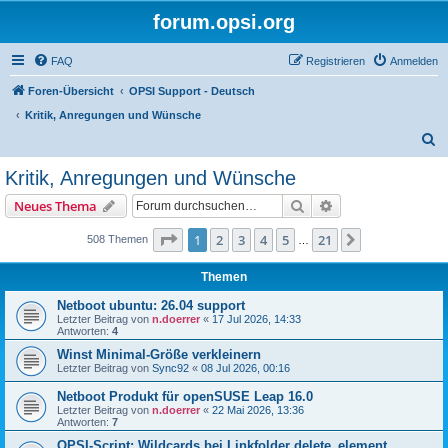
forum.opsi.org
FAQ
Registrieren
Anmelden
Foren-Übersicht
OPSI Support - Deutsch
Kritik, Anregungen und Wünsche
S
u
Kritik, Anregungen und Wünsche
c
Suche
Erweiterte Suche
Neues Thema
h
e
Seite
1
von
21
1
2
3
4
5
21
Nächste
508 Themen
…
Themen
Netboot ubuntu: 26.04 support
Letzter Beitrag von
n.doerrer
«
17 Jul 2026, 14:33
Antworten:
4
Winst Minimal-Größe verkleinern
Letzter Beitrag von
Sync92
«
08 Jul 2026, 00:16
Netboot Produkt für openSUSE Leap 16.0
Letzter Beitrag von
n.doerrer
«
22 Mai 2026, 13:36
Antworten:
7
OPSI-Script: Wildcards bei Linkfolder delete_element