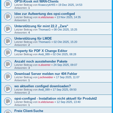
OPSI-Kiosk mit WAN-Clients
Letzter Beitrag von
KrawczykHIS
«
19 Dez 2025, 14:53
Antworten:
1
Idee zur Aufwertung des opsi-configed
Letzter Beitrag von
n.vidziunas
«
13 Nov 2025, 14:35
Antworten:
1
Unterstützung für mint 22.2 „Zara“
Letzter Beitrag von
ThomasG
«
08 Okt 2025, 15:25
Antworten:
4
Unterstützung für LMDE
Letzter Beitrag von
ThomasG
«
02 Okt 2025, 15:20
Antworten:
2
Property für PDF X Change Editor
Letzter Beitrag von
Andi_089
«
02 Okt 2025, 08:28
Anzahl noch ausstehender Pakete
Letzter Beitrag von
n.doerrer
«
24 Sep 2025, 09:07
Antworten:
3
Download Server melden nur 404 Fehler
Letzter Beitrag von
j.schneider
«
17 Sep 2025, 11:07
Antworten:
1
wo aktuellen configed downloaden?
Letzter Beitrag von
Andi_089
«
17 Sep 2025, 09:50
Antworten:
2
opsi-configed - Installation nicht aktuell für Produkt2
Letzter Beitrag von
n.vidziunas
«
12 Sep 2025, 13:40
Antworten:
1
Freie Client-Suche