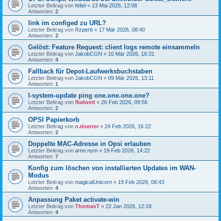
Letzter Beitrag von
feltel
«
13 Mai 2026, 12:08
Antworten:
2
link im configed zu URL?
Letzter Beitrag von
Rzpertt
«
17 Mär 2026, 08:40
Antworten:
2
Gelöst: Feature Request: client logs remote einsammeln
Letzter Beitrag von
JakobCGN
«
10 Mär 2026, 16:31
Antworten:
4
Fallback für Depot-Laufwerksbuchstaben
Letzter Beitrag von
JakobCGN
«
09 Mär 2026, 13:11
Antworten:
1
l-system-update ping one.one.one.one?
Letzter Beitrag von
fkalweit
«
26 Feb 2026, 09:56
Antworten:
2
OPSI Papierkorb
Letzter Beitrag von
n.doerrer
«
24 Feb 2026, 16:22
Antworten:
2
Doppelte MAC-Adresse in Opsi erlauben
Letzter Beitrag von
arno.nym
«
19 Feb 2026, 14:22
Antworten:
7
Konfig zum löschen von installierten Updates im WAN-
Modus
Letzter Beitrag von
magicalUnicorn
«
19 Feb 2026, 08:43
Antworten:
4
Anpassung Paket activate-win
Letzter Beitrag von
ThomasT
«
22 Jan 2026, 12:18
Antworten:
4