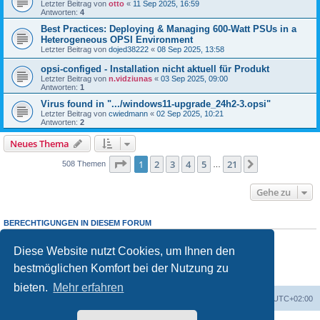
Letzter Beitrag von
otto
«
11 Sep 2025, 16:59
Antworten:
4
Best Practices: Deploying & Managing 600-Watt PSUs in a
Heterogeneous OPSI Environment
Letzter Beitrag von
dojed38222
«
08 Sep 2025, 13:58
opsi-configed - Installation nicht aktuell für Produkt
Letzter Beitrag von
n.vidziunas
«
03 Sep 2025, 09:00
Antworten:
1
Virus found in ".../windows11-upgrade_24h2-3.opsi"
Letzter Beitrag von
cwiedmann
«
02 Sep 2025, 10:21
Antworten:
2
Neues Thema
Seite
1
von
21
1
2
3
4
5
21
Nächste
508 Themen
…
Gehe zu
BERECHTIGUNGEN IN DIESEM FORUM
Sie dürfen
keine
neuen Themen in diesem Forum erstellen.
Sie dürfen
keine
Antworten zu Themen in diesem Forum erstellen.
Diese Website nutzt Cookies, um Ihnen den
Sie dürfen Ihre Beiträge in diesem Forum
nicht
ändern.
bestmöglichen Komfort bei der Nutzung zu
Sie dürfen Ihre Beiträge in diesem Forum
nicht
löschen.
Sie dürfen
keine
Dateianhänge in diesem Forum erstellen.
bieten.
Mehr erfahren
Foren-Übersicht
Alle Cookies löschen
Alle Zeiten sind
UTC+02:00