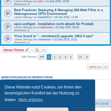
Letzter Beitrag von
otto
«
11 Sep 2025, 16:59
Antworten:
4
Best Practices: Deploying & Managing 600-Watt PSUs in a
Heterogeneous OPSI Environment
Letzter Beitrag von
dojed38222
«
08 Sep 2025, 13:58
opsi-configed - Installation nicht aktuell für Produkt
Letzter Beitrag von
n.vidziunas
«
03 Sep 2025, 09:00
Antworten:
1
Virus found in ".../windows11-upgrade_24h2-3.opsi"
Letzter Beitrag von
cwiedmann
«
02 Sep 2025, 10:21
Antworten:
2
Neues Thema
Seite
1
von
21
1
2
3
4
5
21
Nächste
508 Themen
…
Gehe zu
BERECHTIGUNGEN IN DIESEM FORUM
Sie dürfen
keine
neuen Themen in diesem Forum erstellen.
Sie dürfen
keine
Antworten zu Themen in diesem Forum erstellen.
Diese Website nutzt Cookies, um Ihnen den
Sie dürfen Ihre Beiträge in diesem Forum
nicht
ändern.
bestmöglichen Komfort bei der Nutzung zu
Sie dürfen Ihre Beiträge in diesem Forum
nicht
löschen.
Sie dürfen
keine
Dateianhänge in diesem Forum erstellen.
bieten.
Mehr erfahren
Foren-Übersicht
Alle Cookies löschen
Alle Zeiten sind
UTC+02:00