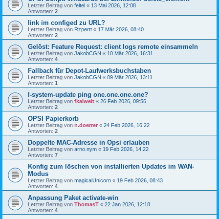
Letzter Beitrag von
feltel
«
13 Mai 2026, 12:08
Antworten:
2
link im configed zu URL?
Letzter Beitrag von
Rzpertt
«
17 Mär 2026, 08:40
Antworten:
2
Gelöst: Feature Request: client logs remote einsammeln
Letzter Beitrag von
JakobCGN
«
10 Mär 2026, 16:31
Antworten:
4
Fallback für Depot-Laufwerksbuchstaben
Letzter Beitrag von
JakobCGN
«
09 Mär 2026, 13:11
Antworten:
1
l-system-update ping one.one.one.one?
Letzter Beitrag von
fkalweit
«
26 Feb 2026, 09:56
Antworten:
2
OPSI Papierkorb
Letzter Beitrag von
n.doerrer
«
24 Feb 2026, 16:22
Antworten:
2
Doppelte MAC-Adresse in Opsi erlauben
Letzter Beitrag von
arno.nym
«
19 Feb 2026, 14:22
Antworten:
7
Konfig zum löschen von installierten Updates im WAN-
Modus
Letzter Beitrag von
magicalUnicorn
«
19 Feb 2026, 08:43
Antworten:
4
Anpassung Paket activate-win
Letzter Beitrag von
ThomasT
«
22 Jan 2026, 12:18
Antworten:
4