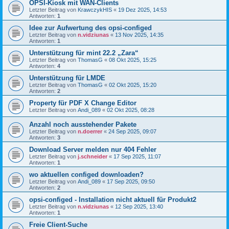
OPSI-Kiosk mit WAN-Clients
Letzter Beitrag von
KrawczykHIS
«
19 Dez 2025, 14:53
Antworten:
1
Idee zur Aufwertung des opsi-configed
Letzter Beitrag von
n.vidziunas
«
13 Nov 2025, 14:35
Antworten:
1
Unterstützung für mint 22.2 „Zara“
Letzter Beitrag von
ThomasG
«
08 Okt 2025, 15:25
Antworten:
4
Unterstützung für LMDE
Letzter Beitrag von
ThomasG
«
02 Okt 2025, 15:20
Antworten:
2
Property für PDF X Change Editor
Letzter Beitrag von
Andi_089
«
02 Okt 2025, 08:28
Anzahl noch ausstehender Pakete
Letzter Beitrag von
n.doerrer
«
24 Sep 2025, 09:07
Antworten:
3
Download Server melden nur 404 Fehler
Letzter Beitrag von
j.schneider
«
17 Sep 2025, 11:07
Antworten:
1
wo aktuellen configed downloaden?
Letzter Beitrag von
Andi_089
«
17 Sep 2025, 09:50
Antworten:
2
opsi-configed - Installation nicht aktuell für Produkt2
Letzter Beitrag von
n.vidziunas
«
12 Sep 2025, 13:40
Antworten:
1
Freie Client-Suche