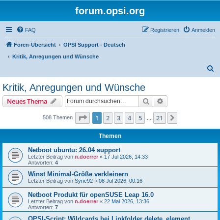
forum.opsi.org
FAQ
Registrieren
Anmelden
Foren-Übersicht
OPSI Support - Deutsch
Kritik, Anregungen und Wünsche
S
u
Kritik, Anregungen und Wünsche
c
Suche
Erweiterte Suche
Neues Thema
h
e
Seite
1
von
21
1
2
3
4
5
21
Nächste
508 Themen
…
Themen
Netboot ubuntu: 26.04 support
Letzter Beitrag von
n.doerrer
«
17 Jul 2026, 14:33
Antworten:
4
Winst Minimal-Größe verkleinern
Letzter Beitrag von
Sync92
«
08 Jul 2026, 00:16
Netboot Produkt für openSUSE Leap 16.0
Letzter Beitrag von
n.doerrer
«
22 Mai 2026, 13:36
Antworten:
7
OPSI-Script: Wildcards bei Linkfolder delete_element