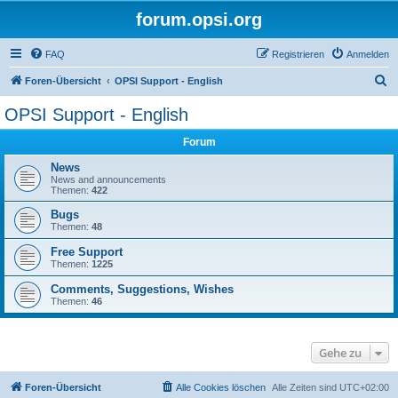
forum.opsi.org
FAQ
Registrieren
Anmelden
S
Foren-Übersicht
OPSI Support - English
u
OPSI Support - English
c
Forum
h
e
News
News and announcements
Themen:
422
Bugs
Themen:
48
Free Support
Themen:
1225
Comments, Suggestions, Wishes
Themen:
46
Gehe zu
Foren-Übersicht
Alle Cookies löschen
Alle Zeiten sind
UTC+02:00