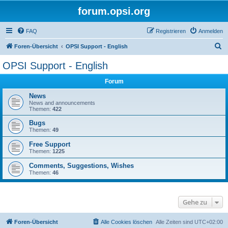
forum.opsi.org
FAQ
Registrieren
Anmelden
S
Foren-Übersicht
OPSI Support - English
u
OPSI Support - English
c
Forum
h
e
News
News and announcements
Themen:
422
Bugs
Themen:
49
Free Support
Themen:
1225
Comments, Suggestions, Wishes
Themen:
46
Gehe zu
Foren-Übersicht
Alle Cookies löschen
Alle Zeiten sind
UTC+02:00