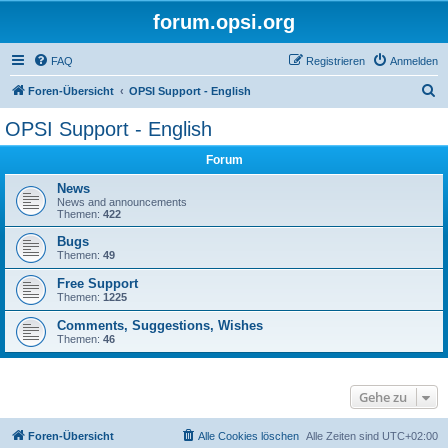
forum.opsi.org
FAQ
Registrieren
Anmelden
S
Foren-Übersicht
OPSI Support - English
u
OPSI Support - English
c
Forum
h
e
News
News and announcements
Themen:
422
Bugs
Themen:
49
Free Support
Themen:
1225
Comments, Suggestions, Wishes
Themen:
46
Gehe zu
Foren-Übersicht
Alle Cookies löschen
Alle Zeiten sind
UTC+02:00