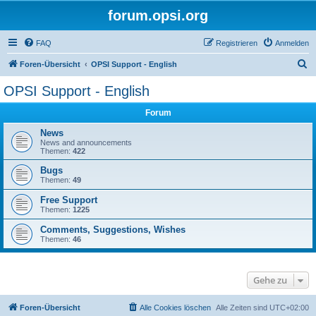
forum.opsi.org
FAQ
Registrieren
Anmelden
S
Foren-Übersicht
OPSI Support - English
u
OPSI Support - English
c
Forum
h
e
News
News and announcements
Themen:
422
Bugs
Themen:
49
Free Support
Themen:
1225
Comments, Suggestions, Wishes
Themen:
46
Gehe zu
Foren-Übersicht
Alle Cookies löschen
Alle Zeiten sind
UTC+02:00