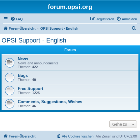
forum.opsi.org
FAQ
Registrieren
Anmelden
S
Foren-Übersicht
OPSI Support - English
u
OPSI Support - English
c
Forum
h
e
News
News and announcements
Themen:
422
Bugs
Themen:
49
Free Support
Themen:
1225
Comments, Suggestions, Wishes
Themen:
46
Gehe zu
Foren-Übersicht
Alle Cookies löschen
Alle Zeiten sind
UTC+02:00