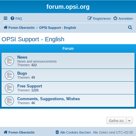
forum.opsi.org
FAQ
Registrieren
Anmelden
S
Foren-Übersicht
OPSI Support - English
u
OPSI Support - English
c
Forum
h
e
News
News and announcements
Themen:
422
Bugs
Themen:
49
Free Support
Themen:
1225
Comments, Suggestions, Wishes
Themen:
46
Gehe zu
Foren-Übersicht
Alle Cookies löschen
Alle Zeiten sind
UTC+02:00