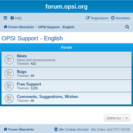
forum.opsi.org
FAQ
Registrieren
Anmelden
S
Foren-Übersicht
OPSI Support - English
u
OPSI Support - English
c
Forum
h
e
News
News and announcements
Themen:
422
Bugs
Themen:
49
Free Support
Themen:
1225
Comments, Suggestions, Wishes
Themen:
46
Gehe zu
Foren-Übersicht
Alle Cookies löschen
Alle Zeiten sind
UTC+02:00