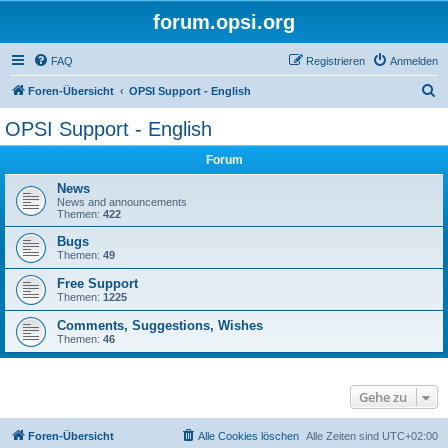
forum.opsi.org
FAQ
Registrieren
Anmelden
S
Foren-Übersicht
OPSI Support - English
u
OPSI Support - English
c
Forum
h
e
News
News and announcements
Themen:
422
Bugs
Themen:
49
Free Support
Themen:
1225
Comments, Suggestions, Wishes
Themen:
46
Gehe zu
Foren-Übersicht
Alle Cookies löschen
Alle Zeiten sind
UTC+02:00