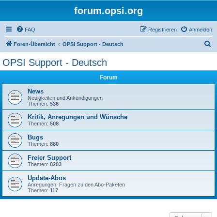
forum.opsi.org
FAQ
Registrieren
Anmelden
S
Foren-Übersicht
OPSI Support - Deutsch
u
OPSI Support - Deutsch
c
Forum
h
e
News
Neuigkeiten und Ankündigungen
Themen:
536
Kritik, Anregungen und Wünsche
Themen:
508
Bugs
Themen:
880
Freier Support
Themen:
8203
Update-Abos
Anregungen, Fragen zu den Abo-Paketen
Themen:
117