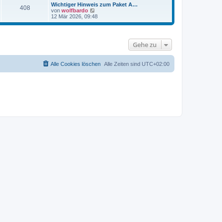
t
r
e
Wichtiger Hinweis zum Paket A…
r
408
B
s
N
von
wolfbardo
a
e
t
e
12 Mär 2026, 09:48
g
i
e
u
t
r
e
r
B
s
a
e
t
Gehe zu
g
i
e
t
r
r
B
a
e
Alle Cookies löschen
Alle Zeiten sind
UTC+02:00
g
i
t
r
a
g