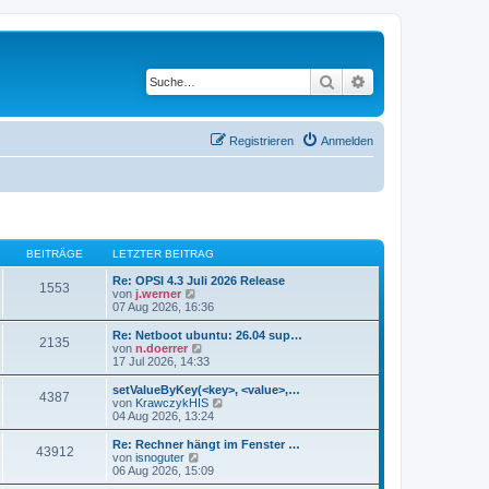
Suche
Erweiterte Suche
Registrieren
Anmelden
BEITRÄGE
LETZTER BEITRAG
Re: OPSI 4.3 Juli 2026 Release
1553
N
von
j.werner
e
07 Aug 2026, 16:36
u
e
Re: Netboot ubuntu: 26.04 sup…
2135
s
N
von
n.doerrer
t
e
17 Jul 2026, 14:33
e
u
r
e
setValueByKey(<key>, <value>,…
4387
B
s
N
von
KrawczykHIS
e
t
e
04 Aug 2026, 13:24
i
e
u
t
r
e
Re: Rechner hängt im Fenster …
r
43912
B
s
N
von
isnoguter
a
e
t
e
06 Aug 2026, 15:09
g
i
e
u