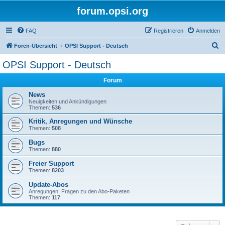
forum.opsi.org
FAQ
Registrieren
Anmelden
S
Foren-Übersicht
OPSI Support - Deutsch
u
OPSI Support - Deutsch
c
Forum
h
e
News
Neuigkeiten und Ankündigungen
Themen:
536
Kritik, Anregungen und Wünsche
Themen:
508
Bugs
Themen:
880
Freier Support
Themen:
8203
Update-Abos
Anregungen, Fragen zu den Abo-Paketen
Themen:
117