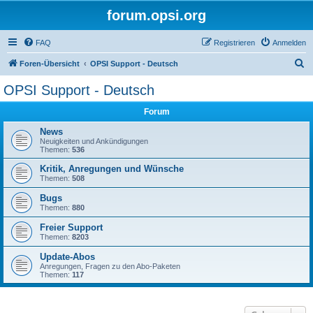
forum.opsi.org
FAQ
Registrieren
Anmelden
S
Foren-Übersicht
OPSI Support - Deutsch
u
OPSI Support - Deutsch
c
Forum
h
e
News
Neuigkeiten und Ankündigungen
Themen:
536
Kritik, Anregungen und Wünsche
Themen:
508
Bugs
Themen:
880
Freier Support
Themen:
8203
Update-Abos
Anregungen, Fragen zu den Abo-Paketen
Themen:
117